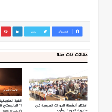
لينكدإن
ب
فيسبوك
تويتر
مقالات ذات صلة
القوة الصاروخي
اختتام أنشطة الدورات الصيفية في
1” الباليستي قاعدة العند في لحج
مديرية الجوبة بمأرب
مايو 17, 2018