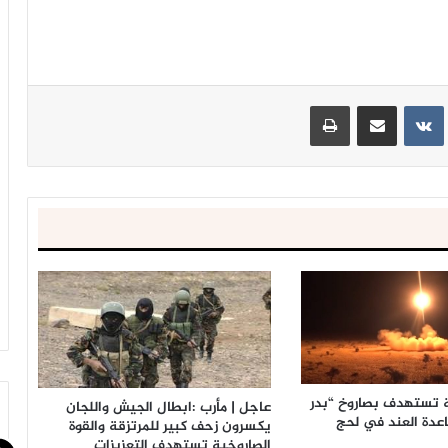
ينتيريست
مشاركة عبر البريد
طباعة
ة تستهدف بصاروخ “بدر
عاجل | مأرب :ابطال الجيش واللجان
يكسرون زحف كبير للمرتزقة والقوة
الصاروخية تستهدف التعزيزات