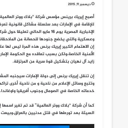
ديسمبر 11, 2015
أصبح إيريك برينس مؤسس شركة “بلاك ووتر العالمية ” ا
للإقامة في الإمارات بعد سلسلة مشاكل قانونية تعرض
الإخبارية المصرية يوم 16 مايو الحالي
وعسكرية والتي يخضع جنودها للحصانة من الملاحقات
إن الاهتمام الكبير إيريك برنس هذه المرة ليس لها علا
الأمنية الخاصة،ولكن بسبب تعاقده مع الحكومة الإم
زايد آل نهيان بتشكيل قوة سرية من المرتزقة.
إن تنقل إيريك برنس إلى دولة الإمارات سيجنبه المشا
وتتبع وسائل الإعلام من ناحية و من ناحية أخرى تراك
خدماته الخاصة في الصومال وجنوب أفريقيا واوغاندا.
السيئة بعد تورطها في قتل مدنيين بالعراق،وبيعت ب
مشغل