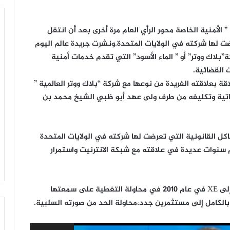
لأمنية الخاصة محور الرأي العام مرة أخرى بعد أن انتقل
ت لها شركته في الولايات المتحدة.ونشرت جريدة عالم اليوم
 تعليقا حول شركة”بلاك ووتر” أو ” الماء الأسود” التي تقدم خدمات أمنية
 القضائية.
قة بعلاقته الفريدة من نوعها مع شركة “بلاك ووتر العالمية ”
اراتية وتكليفه من طرف ولى عهد أبو ظبي الشيخ محمد بن
كل القانونية التي تعرضت لها شركته في الولايات المتحدة
م سنوات عديدة في علاقته مع شبكة الانترنيت واستمرار
كما أن شركة “بلاك ووتر العالمية” قد تم تغير اسمها إلى XE في عام 2010 في محاولة التغطية على سمعتها
الكامل إلى مستثمرين جدد،محاولة الحد من صورته السلبية.