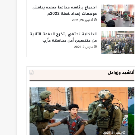
اجتماع برئاسة محافظ صعدة يناقش
موجهات إعداد خطة 2022م
أكتوبر 26, 2021
الداخلية تحتفي بتخرج الدفعة الثانية
من منتسبي أمن محافظة مأرب
مارس 2, 2021
أناشيد وزوامل
العدو
الداخلية
الإسرائيلي
المصرية
اعتقل
تعلن
543
إحباط
طفلا
‘مخطط
فلسطينيا
كبير’
خلال
للإخوان
يناير 31, 2021
يوليو 23, 2020
2020
المسلمين