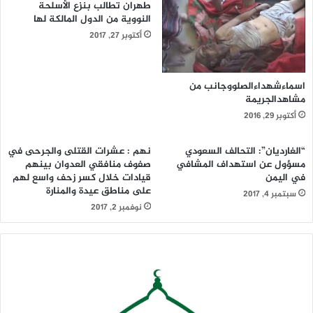
طهران تطالب بنزع الأسلحة
النووية من الدول المالكة لها
أكتوبر 27, 2017
اسماءشهداءالصلووجانب من
مشاهدالجريمة
أكتوبر 29, 2016
“الغارديان”: التحالف السعودي
نهم : عشرات القتلى والجرحى في
مسؤول عن استهداف المشافي
صفوف منافقي العدوان بينهم
في اليمن
قيادات خلال كسر زحف واسع لهم
على مناطق عيدة والمنارة
سبتمبر 4, 2017
نوفمبر 2, 2017