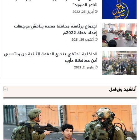
شاعر الصمود”
أبريل 26, 2022
اجتماع برئاسة محافظ صعدة يناقش موجهات
إعداد خطة 2022م
أكتوبر 26, 2021
الداخلية تحتفي بتخرج الدفعة الثانية من منتسبي
أمن محافظة مأرب
مارس 2, 2021
أناشيد وزوامل
العدو
الد
الإسرائيلي
ال
اعتقل
تع
543
إح
طفلا
‘م