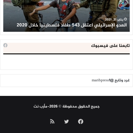
فلسطينيا
كبي
خلال
للإ
2020
ال
ا
يناير 31, 2021
العدو الإسرائيلي اعتقل 543 طفلا فلسطينيا خلال 2020
ا
تابعنا على فيسبوك
غرد وتابع @maribpress1
جميع الحقوق محفوظة © 2026-مأرب نت
فيسبوك
تويتر
ملخص