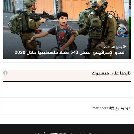
الإسرائيلي
ال
اعتقل
تع
543
إح
طفلا
‘م
فلسطينيا
كبي
خلال
للإ
2020
ال
ا
يناير 31, 2021
العدو الإسرائيلي اعتقل 543 طفلا فلسطينيا خلال 2020
ا
تابعنا على فيسبوك
غرد وتابع @maribpress1