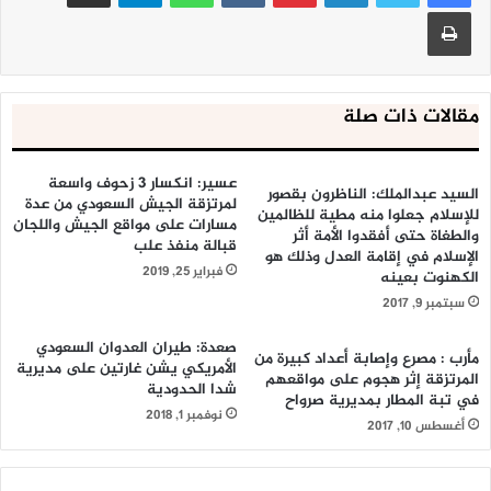
طباعة
مقالات ذات صلة
عسير: انكسار 3 زحوف واسعة
السيد عبدالملك: الناظرون بقصور
لمرتزقة الجيش السعودي من عدة
للإسلام جعلوا منه مطية للظالمين
مسارات على مواقع الجيش واللجان
والطغاة حتى أفقدوا الأمة أثر
قبالة منفذ علب
الإسلام في إقامة العدل وذلك هو
فبراير 25, 2019
الكهنوت بعينه
سبتمبر 9, 2017
صعدة: طيران العدوان السعودي
مأرب : مصرع وإصابة أعداد كبيرة من
الأمريكي يشن غارتين على مديرية
المرتزقة إثر هجوم على مواقعهم
شدا الحدودية
في تبة المطار بمديرية صرواح
نوفمبر 1, 2018
أغسطس 10, 2017