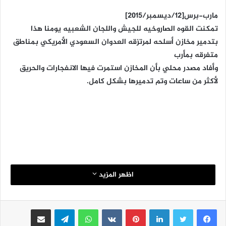
مارب-برس[12/ديسمبر/2015]
تمكنت القوه الصاروخيه للجيش واللجان الشعبيه يومنا هذا
بتدمير مخازن أسلحه لمرتزقه العدوان السعودي الأمريكي بمناطق
متفرقه بمأرب
وأفاد مصدر محلي بأن المخازن استمرت فيها الانفجارات والحريق
لأكثر من ساعات وتم تدميرها بشكل كامل.
اظهر المزيد
لينكدإن
بينتيريست
واتساب
تيلقرام
مشاركة عبر البريد