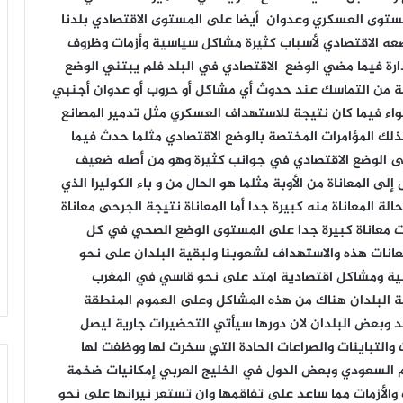
ستوى العسكري وعدوان أيضا على المستوى الاقتصادي بلدنا
ضعه الاقتصادي لأسباب كثيرة مشاكل سياسية وأزمات وظروف
ة فيما مضي الوضع الاقتصادي في البلد فلم يبتني الوضع
لة من التماسك عند حدوث أي مشاكل أو حروب أو عدوان أجنبي
واء فيما كان نتيجة للاستهداف العسكري مثل تدمير المصانع
كذلك المؤامرات المختصة بالوضع الاقتصادي مثلما حدث فيما
لى الوضع الاقتصادي في جوانب كثيرة وهو من أصله ضعيف
لى المعاناة من الأوبة مثلما هو الحال من و باء الكوليرا الذي
 المعاناة منه كبيرة جدا أما المعاناة نتيجة الجرحى معاناة
لات معاناة كبيرة جدا على المستوى الوضع الصحي في كل
معانات هذه والاستهداف لشعوبنا ولبقية البلدان على نحو
ية ومشاكل اقتصادية امتد على نحو قاسي في المغرب
ية البلدان هناك من هذه المشاكل وعلى العموم المنطقة
 وبعض البلدان لان دورها سيأتي التحضيرات جارية ليصل
ات والتباينات والصراعات الحادة التي سخرت لها ووظفت لها
لنظام السعودي وبعض الدول في الخليج العربي إمكانيات ضخمة
الأزمات مما ساعد على تفاقمها وان تستعر نيرانها على نحو