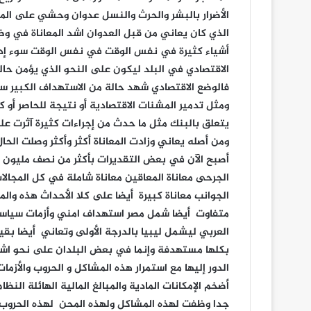
الأضرار بالبشر والحرث والنسل عدوان وحشي على الم
الذي كان يعاني من قبل العدوان اشد المعاناة في و
أشياء كثيرة في نفس الوقت في نفس الوقت سوء إدار
الاقتصادي في البلد ليكون على النحو الذي يؤمن حا
فالوضع الاقتصادي شهد حالة من الاستهداف الكبير س
ومثل تدمير المشنات الاقتصادية أو نتيجة للحاصر أو 
يتعلق بالبنك مثل ما حدث من إجراءات كثيرة آثرت ع
ومن أصله يعاني وزادت المعاناة أكثر وأكثر وصلت الحال إ
أصبح الآن في بعض التقديرات بأكثر من نصف مليون حالة
الجرحى معاناة المعاقين معاناة شاملة في كل المجا
الجوانب معاناة كبيرة أيضا على كلا الأحداث هذه وال
متفاوت أيضا شمل مصر استهداف امني وأزمات سياس
العربي ليشمل ليبيا بالدرجة الأولى وتعاني أيضا بق
بكلها مستهدفة وإنما في بعض البلدان على نحو اشد
الدور إليها مع استمرار هذه المشاكل و الحروب والأزم
أضخم الإمكانات المادية والمبالغ المالية الهائلة ا
جدا وظفت لهذه المشاكل ولهذه المحن لهذه الحروب و