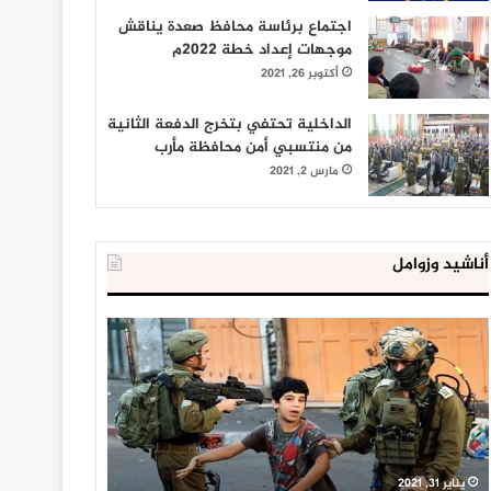
اجتماع برئاسة محافظ صعدة يناقش
موجهات إعداد خطة 2022م
أكتوبر 26, 2021
الداخلية تحتفي بتخرج الدفعة الثانية
من منتسبي أمن محافظة مأرب
مارس 2, 2021
أناشيد وزوامل
العدو
الداخلية
الإسرائيلي
المصرية
اعتقل
تعلن
543
إحباط
طفلا
‘مخطط
فلسطينيا
كبير’
خلال
للإخوان
يناير 31, 2021
يوليو 23, 2020
2020
المسلمين