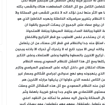
زامل
||
«
يا
رسول
الله
»
اسي الأعلى