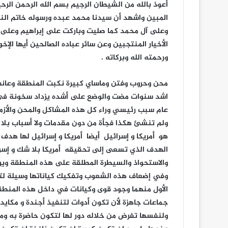
أعوذ بالله من الشيطان الرجيم بسم الله الرحمن الرحيم 
المبين واشهد أن سيدنا محمد عبده ورسوله خاتم ال
وعلى آل محمد كما صليت وباركت على إبراهيم وعلى آ
الأخيار المنتجبين وعن سائر عباده الصالحين أيها الإخ
ورحمته الله وبركاته .
محن وحروب وفتن وماساي كبيرة نكبت المنطقة وعانت 
اشد سنوات مضت والوضع على أشده يزداد سخونة في 
عام سبب رئيسي وراء كل هذه المشاكل والمحن والأزما
ولم تنشئ هكذا فجأة من دون مقدمات ولا أسباب بل
هو أمريكا و إسرائيل أيضا أمريكا و إسرائيل لها هد
الهدف الذي تسعى إلى تحقيقه أمريكا بلا شك و إسرا
والاستحواذ والسيطرة المطلقة على هذه المنطقة ويرى
وفي إضعاف هذه الشعوب وتفكيك كياناتها وسيلة لت
الأول منهما وجود قوى وكيانات في داخل هذه المن
جماعات جاهزة لأن تكون أدوات لتنفيذ أجندة و مكايد ال
ولنفسها تفرض من خلاله دور لها لتكون حاضرة به و