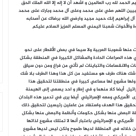
الحمد لله رب العالمين و اشهد أن لا إله إلا الله الملك الحق
نبيين اللهم صلي على محمد وعلى آل محمد وبارك على محمد
ل إبراهيم إنك حميد مجيد وارضي الله برضاك عن أصحابه
وة والأخوات شعبنا اليمني المسلم العزيز السلام عليكم
منها شعوبنا العربية ولا سيما في بعض الأقطار على نحو
هذه الصراعات الحادة والمشاكل الكبيرة في المنطقة بشكل
ت والانقسامات والتباينات لم تأتي من فراغ ومن دون سياق
ا شك هناك طرف هو مستفيد من كل هذا وهذا الطرف بلا شك
ف ولها مشروع لها مساعي كبيرة في منطقتنا لتحقيق هذا
ئيل أيضا كلا منهما و في إطار و احد يسعى إلى الهيمنة
 الأمريكي ومعه الإسرائيلي أيضا يرى في تدمير هذه البلدان
حقيق هذا الهدف واستفاد من عاملين رئيسين لتحقيق ذلك
طقة البعض منها بشكل حكومات وأنظمة والبعض منها بشكل
أمريكي و الإسرائيلي باعتبار أنها لا تمتلك مشروع لذاتها
من خلاله في المنطقة لديها طموح ولكن ليس لديها مشروع