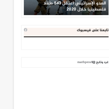
العدو الإسرائيلي اعتقل 543 طفلا
الداخلية ال
فلسطينيا خلال 2020
للإخوان الم
تابعنا على فيسبوك
غرد وتابع @maribpress1