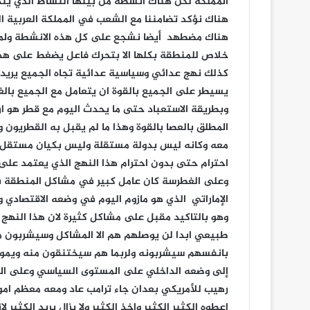
اجتماع
موسع
برئاسة
عضو
السياسي
الأعلى
يناير 10, 2023
الزايدي
اجتماع موسع برئاسة عضو السي
يناقش