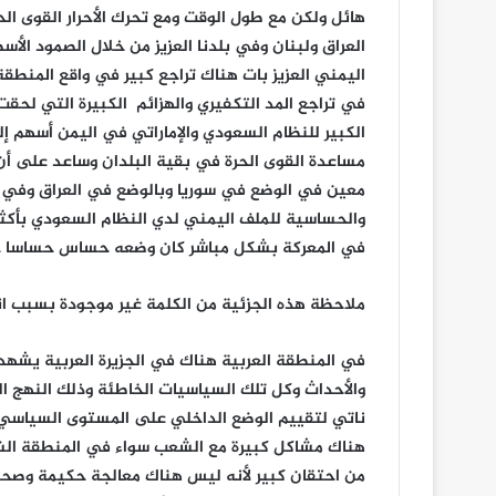
هائل ولكن مع طول الوقت ومع تحرك الأحرار القوى 
العراق ولبنان وفي بلدنا العزيز من خلال الصمود الأ
اليمني العزيز بات هناك تراجع كبير في واقع المنط
في تراجع المد التكفيري والهزائم الكبيرة التي لحقت 
الكبير للنظام السعودي والإماراتي في اليمن أسهم 
مساعدة القوى الحرة في بقية البلدان وساعد على أن 
معين في الوضع في سوريا وبالوضع في العراق وفي بق
والحساسية للملف اليمني لدي النظام السعودي بأكثر م
في المعركة بشكل مباشر كان وضعه حساس حساسا ج
ملاحظة هذه الجزئية من الكلمة غير موجودة بسبب انق
في المنطقة العربية هناك في الجزيرة العربية يشهد وضع خطير وحساس ومهم ارتدت فهي كل تلك المشاكل والأحداث وكل تلك السياسيات الخاطئة وذلك النهج الخاطئ الذي انتهجه ارتد فيه على وضعه الداخلي فحينما ناتي لتقييم الوضع الداخلي على المستوى السياسي هناك مشاكل لدي النظام السعودي على مستوى الأسرة هناك مشاكل كبيرة مع الشعب سواء في المنطقة الشرقية وما فعله بأهالي العوامية وفي مناطق أخرى وما هناك من احتقان كبير لأنه ليس هناك معالجة حكيمة وصحيحة للوضع هناك على العكس انتهج سياسيات خاطئة سياسيات عدائية حتى تجاه شعبه وسياسيات حادة جدا قمعية واستبدادية إلى كبير ثم كذلك الأسلوب الذي ينتهجه والسياسية التي يعتمد عليها في التعامل مع الإسماعيلية في نجران وبعض المناطق وهي سياسة خاطئ قائمة على الاضطهاد على الاستهداف لهم بتقسيمهم وإثارة المشاكل فيما بينهم وسعى حثيث للتغيير الديمغرافي في نجران هناك جلب لأجانب بأعداد كبيرة جدا وتسكين لهم في المناطق في مسعى لإحداث تغيير ديمغرافي في نجران وتذويب الإسماعيلية هناك وتحويلهم إلى أقلية وأكثر من ذلك التذويب والتلاشي والتفكيك ثم في المرحلة المناسبة له للنظام السعودي لن يتردد في ان يوجه بعض علماءه المتزمتين علماء البلاط علماء السلاطين الذين هم جاهزون لإصدار الفتاوى في أي وقت في أي مرحلة يراها مناسبة سيطلب منهم إصدار فتاوى بالإبادة وهناك حملة تحريضية وتفكيرية للإسماعيلية في نجران هناك حملة تحريض حتى على وسائل الإعلام التابعة للنظام السعودي والموالية للنظام السعودي تعتبر الإسماعيلية بأنهم من الكفار وأنه يجب القضاء عليهم وهكذا هناك أيضا حتى داخل التيار الوهابي فيما يسمي بتيار الصحوة هناك أيضا استهداف وهناك أزمات مع الشعب بشكل عام مشاكل عامة السياسية الخاطئة التي انتهجها في المنطقة انتهجها أيضا مع شعبه النظام السعودي هو على نفس الوتيرة مع الشعب السعودية يتعامل بقمع واستبداد كبير جدا واستهداف اعتقالات لابسط الامور أحكام بالاعدام لمجرد التظاهر لمجرد التظاهر احكام بالاعداد وحتى احيانا احكام بالاعداد على مجرد التعبير عن الراي واكثر من ذلك هناك توجه لاستهداف مناطق باكملها واحيانا بعض كذلك بعض التوجهات باتت مستهدفة بشكل كبير في المملكة اليوم الاعتقالات التي شهدناها شهدتها المملكة هذه الايام وشاهدها العالم و المناطق العربية سمعت بها كذلك اعتقالات واسعة وهناك احتقان كبير وهناك أيضا نشاط لمواجهة هذه الحالة من الاستبداد والقمع والتضييق والاضطهاد والاستعباد للشعب هناك نشاط بالاضافة للاحتقان الكبير الذي شمل تيارات واسعة في المملكة لكن هناك انشطة من بينها النشاط الذي يتداعى له الكثير فيما يخص الخامس من سبتمبر طبعا نحن هناك نؤكد تضامننا مع الشعب في المملكة العربية التضامن الكامل مع كل الفئات المضطهده هناك والشعب بكله هناك مضطهد أيضا نشجع على كل هذه الانشطة ولما هو اكثر منها نحن نؤكد انه لا خلاص للشعب في المملكة ولا خلاص للمنطقة بكلها الا بتحرك فاعل يضغط على هذا النظام بتغيير سياسياته الخاطئة ونهجه الخاطئ الذي هو كذلك نهج عدائي وسياسية عدائية تجاه الجميع يريد ان يرفع عصاه على الجميع ان يسكت الجميع بالقوة ان يسيطر على الجميع بالقوة ان يتعامل مع الجميع بالغة القوة وبالغة العداء وبلغة السيطرة وبلغة الاستحواذ وبطريقة الاستعباد حتى ما يحدث اليوم مع قطر هو اراد ان يستخدم نفس الاسلوب مع قطر التركيع والاخضاع المطلق بالعصا بالقوة وهذا ما لم يقبل به القطريون و استاؤ منه جدا والنظام في قطر كان مستاء من ان يتعامل معه وكانه ليس بدولة مستقلة وليس بكيان مستقل وكانه ليس الا مجرد تابع له لا يتحرك أي تحرك الا باذنه وبدون احترام حتى بدون احترام هذا النهج الذي يعتمد على تركيع الاخرين بالسطوة والقوة وعلى الاستعلاء وعلى التكبر وعلى الغطرسة كان عامل كبير في مشاكل المنطقة بكلها ومع كل هذا الفشل للنظام السعودي ومعه النظام الإماراتي الذي هو مازوم اليوم في وضعه الاقتصادي وهناك احتقان في داخل كيانه على المستوى السياسي وتازم وهو بالتاكيد مقبل على مشاكل كثيرة لان هذا النهج الذي ينهجونه وهو نهج عدواني اجرامي اشكالي ومسار غير طبيعي ابدا لن يوصلهم هم الا المشاكل وسيشربون من الكاس نفسه الذي حاولوا ان يذيقوا مرارته الاخرين هم بانفسهم سيشربونه ولربما هم سيختنقون منه ويموتون منه النظام السعودي مع كل هذه المشاكل التي وصلت إلى وضعه الداخلي على المستوى السياسي وعلى المستوى الاقتصادي هو مازوم جدا ودفع ضريبة باهضة وثم رهيب للأمريكي بعدان جاء ترامب عاد ومعه معظم اموال المملكة وتحول اليه معضم ما تمكله من النقود اعني اعطوه الكثير الكثير واخذ الكثير ولا يزال يريد الكثير لانه يتعامل باستغلال معهم وهم يتعاملون معه بسخاء كبير في مقابل استغلاله الكبير سخاهم الكبير حماقة عجيبة جدا وصفقات غريبة حتى للوضع الداخلي في المملكة يبدو انه ان النظام هناك وبالذات بن سلمان دخل في صفقات كبيرة مع الأمريكي تخص حتى وضعه الداخلية في المملكة النظام السعودي مع كل فشله الكبير في المنطقة هزيمة ساحقة في العراق هزيمة كبيرة جدا وصفعه كبيرة جدا في سوريا هزيمة كبيرة جدا في لبنان كل هذا التراجع في العراق للمد التكفيري و في لبنان وفي سوريا يعتبر هزيمة مسجلة يسجلها التاريخ وشهدتها المنطقة وهزيمة كبيرة في مقابل ما قد بذله النظام السعودية وما قد قدمه النظام السعودية من اموال ومن جهود ومن عمل وتحرك على كل المستويات هزم هزم وتراجع وهزائم كبيرة جدا ولكنه لم يتعقل كما يبدو لم يراجع حساباته ويصحح مساره ليتعامل على النحو الذي يجعل منه عضو طبيعي في هذه المنطقة وحاضر على نحو مقبول بين شعوب وبلدان هذه المنطقة لم يراجع حساباته ولا النظام الإماراتي كذلك يبدو انه النظام الإماراتي يبدو انه لم يراجع حساباته كلاهما مستمر في