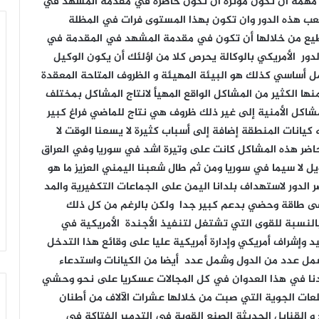
 مهمة أن تكون مؤثرة ان تكون حاضرة في مقدمة المشهد في
عب هذه الدور وان تكون بهذا المستوى فرات في المظلة
تطيع من خلالها أن تكون في مقدمة المشهد في المقدمة في
دور الأمريكي بالوكالة يحرص كلا من اؤلئك أن يكون الوكيل
مل أساسي كذلك هو البيئة المهيئة و الظروف المتاحة المعقدة
ها الكثير من المشاكل الواقع المهيأ لانتاج المشاكل بمختلف
مشاكل الأمنية إلى غير ذلك ظروف هي نتاج للماضي فراغ كبير
كيانات المنطقة إضافة إلى أسباب كثيرة لا يسعنا الوقت لا
اضر هذه المشاكل كانت على وتيرة اشد في سوريا وفي العراق
 لا سيما في سوريا ومن ثم طال شعبنا اليمني العزيز ما هو
لدور لاستهداف بلدانا اليمن على الجماعات التكفيرية والمد
صى طاقة وحضي بدعم كبير جدا ولكن بالرغم من كل ذلك
النسبة للقوى التي تشتغل لتنفيذ الأجندة الأمريكية في
يد وإشراف أمريكي وإدارة أمريكية عليا على وقائع هذا التدخل
مل عدد من الدول وشمل عدد أيضا من الكيانات واستدعاء
لدنا في هذا العدوان في كل المجالات عسكريا على نحو وحشي
طلعات الجوية التي صبت من خلالها عشرات الآلاف من أطنان
 القنابل الحديثة الصنع القوية في التدمير الفتاكة في