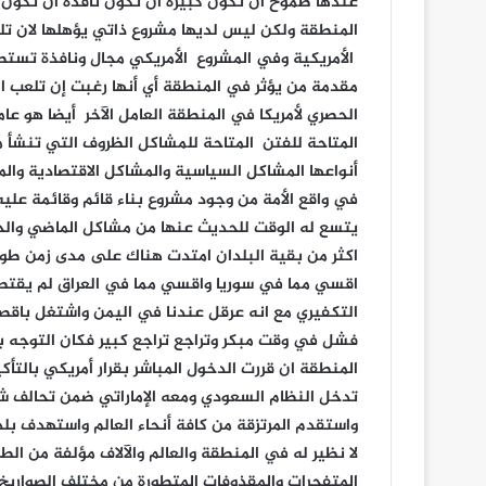
عندها طموح ان تكون كبيرة ان تكون نافذة ان تكون
المنطقة ولكن ليس لديها مشروع ذاتي يؤهلها لان تل
الأمريكية وفي المشروع الأمريكي مجال ونافذة تس
مقدمة من يؤثر في المنطقة أي أنها رغبت إن تلعب ال
الحصري لأمريكا في المنطقة العامل الآخر أيضا هو عا
المتاحة للفتن المتاحة للمشاكل الظروف التي تنشأ من
أنواعها المشاكل السياسية والمشاكل الاقتصادية وال
في واقع الأمة من وجود مشروع بناء قائم وقائمة عليه 
يتسع له الوقت للحديث عنها من مشاكل الماضي والح
اكثر من بقية البلدان امتدت هناك على مدى زمن طويل
اقسي مما في سوريا واقسي مما في العراق لم يقتصر ا
التكفيري مع انه عرقل عندنا في اليمن واشتغل باق
فشل في وقت مبكر وتراجع تراجع كبير فكان التوجه ب
المنطقة ان قررت الدخول المباشر بقرار أمريكي بالتأك
تدخل النظام السعودي ومعه الإماراتي ضمن تحالف ش
واستقدم المرتزقة من كافة أنحاء العالم واستهدف ب
لا نظير له في المنطقة والعالم والآلاف مؤلفة من ال
المتفجرات والمقذوفات المتطورة من مختلف الصواريخ و