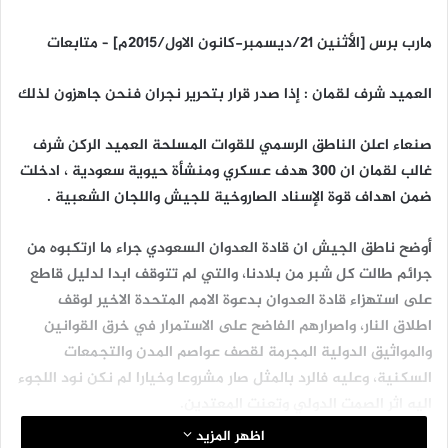
مارب برس [الأثنين 21/ديسمبر-كانون الاول/2015م] – متابعات
العميد شرف لقمان : إذا صدر قرار بتحرير نجران فنحن جاهزون لذلك
صنعاء اعلن الناطق الرسمي للقوات المسلحة العميد الركن شرف
غالب لقمان ان 300 هدف عسكري ومنشأة حيوية سعودية ، ادخلت
ضمن اهداف قوة الإسناد الصاروخية للجيش واللجان الشعبية .
أوضح ناطق الجيش ان قادة العدوان السعودي جراء ما ارتكبوه من
جرائم طالت كل شبر من بلادنا، والتي لم تتوقف ابدا لدليل قاطع
على استهزاء قادة العدوان بدعوة الامم المتحدة الاخير لوقف
اطلاق النار، واصرارهم الفاضح على الاستمرار في خرق القوانين
والمواثيق الدولية المجرمة لقصف عواصم المدن والتجمعات
السكنية، وعليه فالرد بالمثل صار مشروعا وخيارا لم نكن نود اللجوء
اليه اثر الصمت الدولي وتعنت المعتدين.
اظهر المزيد