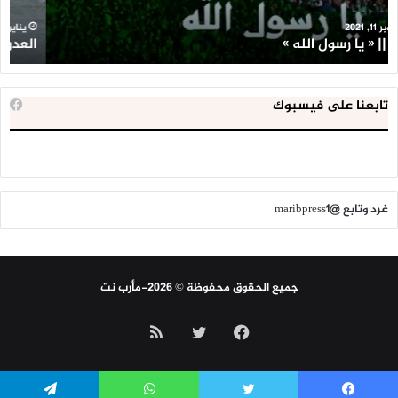
2020
ال
ا
يناير 31, 2021
العدو الإسرائيلي اعتقل 543 طفلا فلسطينيا خلال 2020
ا
تابعنا على فيسبوك
غرد وتابع @maribpress1
جميع الحقوق محفوظة © 2026-مأرب نت
فيسبوك
تويتر
ملخص
الموقع