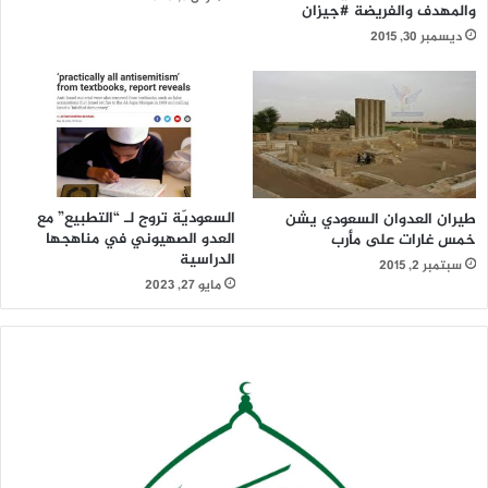
والمهدف والفريضة #جيزان
لجيشهم ولجانهم الشعبية.. معبرا عن امتنانه واعتزازه بهذه
ديسمبر 30, 2015
المواقف المعبرة عن شموخ وعزة واباء شعبا رفض الذل والانكسار .
وقال ناطق الجيش ان قادة العدوان السعودي جراء ما ارتكبوه من
جرائم طالت كل شبر من بلادنا، والتي .
السعوديّة تروج لـ “التطبيع” مع
طيران العدوان السعودي يشن
العدو الصهيوني في مناهجها
خمس غارات على مأرب
الدراسية
سبتمبر 2, 2015
مايو 27, 2023