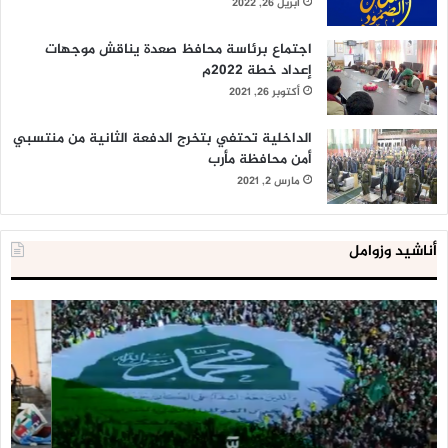
أبريل 26, 2022
اجتماع برئاسة محافظ صعدة يناقش موجهات
إعداد خطة 2022م
أكتوبر 26, 2021
الداخلية تحتفي بتخرج الدفعة الثانية من منتسبي
أمن محافظة مأرب
مارس 2, 2021
أناشيد وزوامل
العدو
الد
الإسرائيلي
ال
اعتقل
تع
543
إح
طفلا
‘م
فلسطينيا
كبي
خلال
للإ