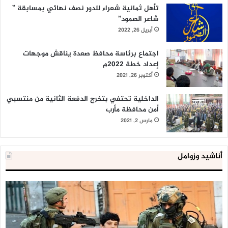
تأهل ثمانية شعراء للدور نصف نهائي بمسابقة ”
شاعر الصمود”
أبريل 26, 2022
اجتماع برئاسة محافظ صعدة يناقش موجهات
إعداد خطة 2022م
أكتوبر 26, 2021
الداخلية تحتفي بتخرج الدفعة الثانية من منتسبي
أمن محافظة مأرب
مارس 2, 2021
أناشيد وزوامل
العدو
الد
الإسرائيلي
ال
اعتقل
تع
543
إح