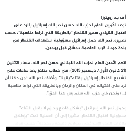
ديسمبر 22, 2015
أ ف ب، رويترز)
توعد الأمين العام لحزب الله حسن نصر الله إسرائيل بالرد على
اغتيال القيادي سمير القنطار “بالطريقة التي نراها مناسبة”، حسب
تعبيره. نصر الله حمل إسرائيل مسؤولية استهداف القنطار في
بلدة جرمانا قرب العاصمة دمشق قبل يومين.
اتهم الأمين العام لحزب الله اللبناني حسن نصر الله، مساء الاثنين
(21 كانون الأول/ ديسمبر 2015)، في خطاب متلفز بعد ساعات على
تشييع القنطار إسرائيل بقتله”يقينا”. وأضاف نصر الله “من حقنا أن
نرد على اغتياله في المكان والزمان وبالطريقة التي نراها مناسبة
(…) ونحن في حزب الله سنمارس هذا الحق”.
وحمل نصر الله إسرائيل “بشكل قاطع وحازم لا يقبل الشك”
مسؤولية اغتيال القنطار، مشيرا إلى أن العملية تمت “بإطلاق
طائرات العدو الإسرائيلي صواريخ دقيقة ومحددة”، حسب قوله.