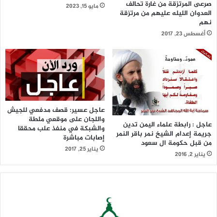
صرعى المرتزقة من غارة تحالف
مايو 15, 2023
العدوان الليله عليهم من مرتزقة
نهم
أغسطس 23, 2017
عاجل عسير: قصف مدفعي للجيش
واللجان على موقعي ملطة
عاجل : رابطة علماء اليمن تدين
والشبكة في منفذ علب محققا
جريمة إعدام الشيخ نمر باقر النمر
إصابات مباشرة
من قبل حكومة ال سعود
يناير 25, 2017
يناير 2, 2016