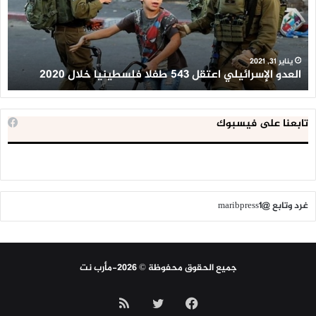
طفلا
‘م
فلسطينيا
كبي
خلال
للإ
2020
ال
ا
يناير 31, 2021
العدو الإسرائيلي اعتقل 543 طفلا فلسطينيا خلال 2020
ا
تابعنا على فيسبوك
غرد وتابع @maribpress1
جميع الحقوق محفوظة © 2026-مأرب نت
فيسبوك
تويتر
ملخص