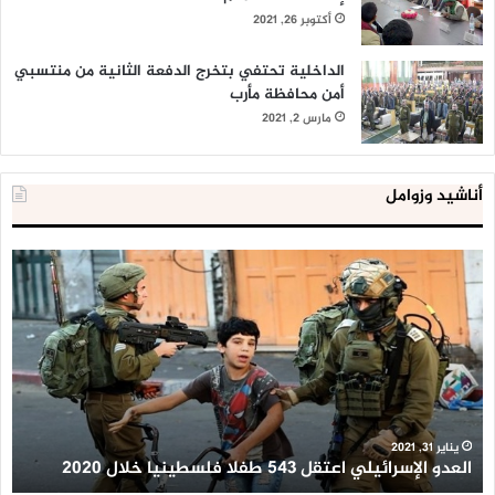
أكتوبر 26, 2021
الداخلية تحتفي بتخرج الدفعة الثانية من منتسبي
أمن محافظة مأرب
مارس 2, 2021
أناشيد وزوامل
العدو
الد
الإسرائيلي
ال
اعتقل
تع
543
إح
طفلا
‘م
فلسطينيا
كبي
خلال
للإ
2020
ال
ا
يناير 31, 2021
العدو الإسرائيلي اعتقل 543 طفلا فلسطينيا خلال 2020
ا