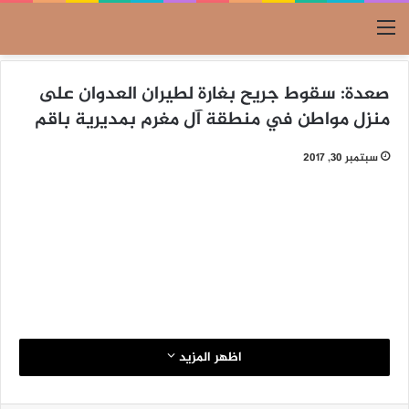
القائمة
صعدة: سقوط جريح بغارة لطيران العدوان على
منزل مواطن في منطقة آل مغرم بمديرية باقم
سبتمبر 30, 2017
اظهر المزيد