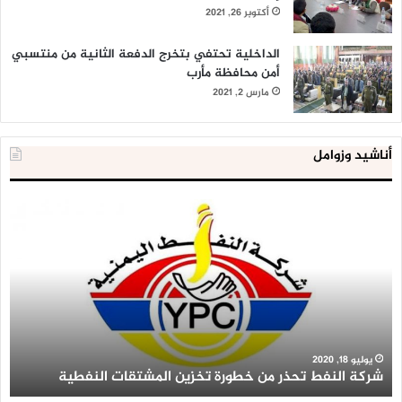
أكتوبر 26, 2021
الداخلية تحتفي بتخرج الدفعة الثانية من منتسبي
أمن محافظة مأرب
مارس 2, 2021
أناشيد وزوامل
شركة
الع
النفط
ال
تحذر
يع
من
لإق
خطورة
9
تخزين
آلا
المشتقات
وح
النفطية
اس
عل
يوليو 18, 2020
شركة النفط تحذر من خطورة تخزين المشتقات النفطية
أ
أر
مط