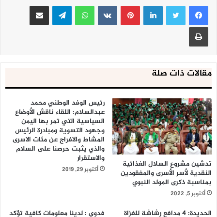
لينكدإن
بينتيريست
واتساب
تيلقرام
مشاركة عبر البريد
طباعة
مقالات ذات صلة
رئيس الوفد الوطني محمد
عبدالسلام: اللقاء ناقش الأوضاع
السياسية التي تمر بها اليمن
وجهود التسوية ومبادرة الرئيس
المشاط والافراج عن مئات الاسرى
والذي يثبت حرصنا على السلام
والاستقرار
تدشين مشروع السلال الغذائية
أكتوبر 29, 2019
النقدية لأسر الأسرى والمفقودين
بمناسبة ذكرى المولد النبوي
أكتوبر 5, 2022
الحديدة: 4 مدافع رشاشة للغزاة
فدوي : لدينا معلومات كافية تؤكد