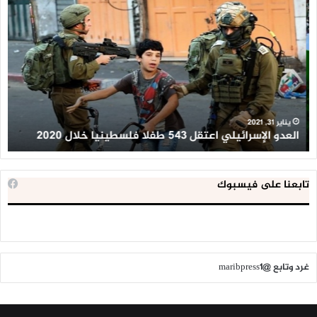
العدو
الد
الإسرائيلي
ال
اعتقل
تع
543
إح
طفلا
‘م
فلسطينيا
كبي
خلال
للإ
2020
ال
ا
يناير 31, 2021
العدو الإسرائيلي اعتقل 543 طفلا فلسطينيا خلال 2020
ا
تابعنا على فيسبوك
غرد وتابع @maribpress1