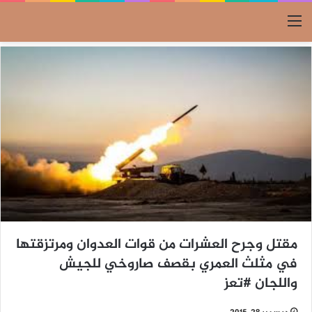
القائمة
مقتل وجرح العشرات من قوات العدوان ومرتزقتها
في مثلث العمري بقصف صاروخي للجيش
واللجان #تعز