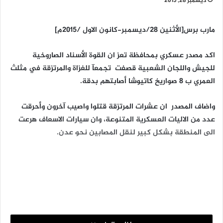
ديسمبر 28, 2015
مارب برس[الأثنين 28/ديسمبر-كانون الاول /2015م]
اكد مصدر عسكري بمحافظة تعز ان القوة الأسناد الصاروخية
للجيش واللجان الشعبية قصفت تجمعآ للغزاة والمرتزقة في مثلث
العمري ب 8 صواريخ كاتيوشا أصابتهم بدقة.
واضاف المصدر ان عشرات المرتزقة قتلوا واصيب آخرون وأحرقت
عدد من الاليات العسكرية المتنوعة، وان سيارات الاسعاف هرعت
الى المنطقة بشكل كبير لنقل المصابين نحو عدن.