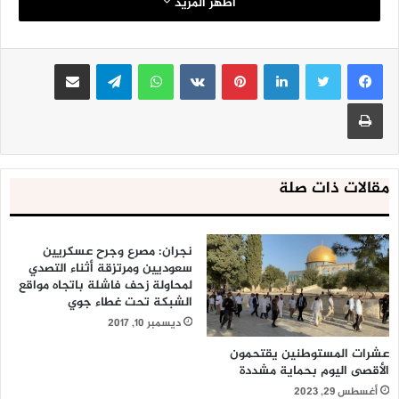
اظهر المزيد
لينكدإن
بينتيريست
واتساب
تيلقرام
مشاركة عبر البريد
طباعة
مقالات ذات صلة
نجران: مصرع وجرح عسكريين
سعوديين ومرتزقة أثناء التصدي
لمحاولة زحف فاشلة باتجاه مواقع
الشبكة تحت غطاء جوي
ديسمبر 10, 2017
عشرات المستوطنين يقتحمون
الأقصى اليوم بحماية مشددة
أغسطس 29, 2023