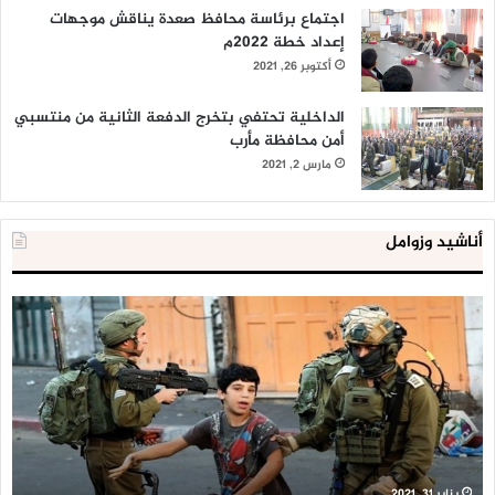
اجتماع برئاسة محافظ صعدة يناقش موجهات
إعداد خطة 2022م
أكتوبر 26, 2021
الداخلية تحتفي بتخرج الدفعة الثانية من منتسبي
أمن محافظة مأرب
مارس 2, 2021
أناشيد وزوامل
العدو
الد
الإسرائيلي
ال
اعتقل
تع
543
إح
طفلا
‘م
فلسطينيا
كبي
خلال
للإ
2020
ال
ا
يناير 31, 2021