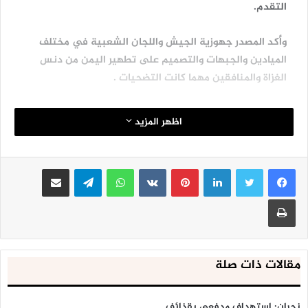
التقدم.
وأكد المصدر جهوزية الجيش واللجان الشعبية في مختلف
الميادين والجبهات والتصميم على تطهير اليمن من دنس
الغزاة والمنافقين مهما كانت التضحيات .
اظهر المزيد
لينكدإن
بينتيريست
واتساب
تيلقرام
مشاركة عبر البريد
طباعة
مقالات ذات صلة
نجران: استهداف مدفعي بقذائف