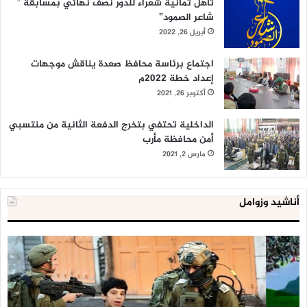
تأهل ثمانية شعراء للدور نصف نهائي بمسابقة ”
شاعر الصمود”
أبريل 26, 2022
اجتماع برئاسة محافظ صعدة يناقش موجهات
إعداد خطة 2022م
أكتوبر 26, 2021
الداخلية تحتفي بتخرج الدفعة الثانية من منتسبي
أمن محافظة مأرب
مارس 2, 2021
أناشيد وزوامل
العدو
الد
الإسرائيلي
ال
اعتقل
تع
543
إح
طفلا
‘م