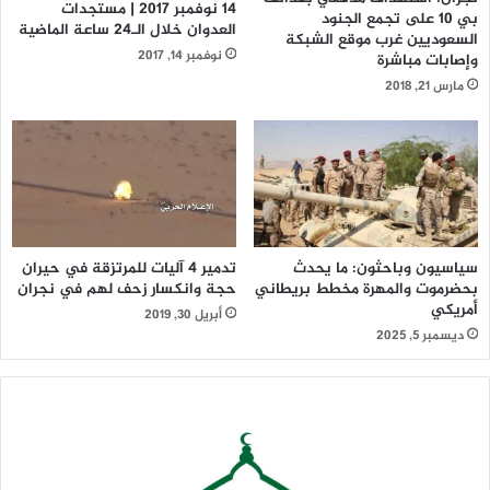
14 نوفمبر 2017 | مستجدات
بي 10 على تجمع الجنود
العدوان خلال الـ24 ساعة الماضية
السعوديين غرب موقع الشبكة
نوفمبر 14, 2017
وإصابات مباشرة
مارس 21, 2018
سياسيون وباحثون: ما يحدث
تدمير 4 آليات للمرتزقة في حيران
بحضرموت والمهرة مخطط بريطاني
حجة وانكسار زحف لهم في نجران
أمريكي
أبريل 30, 2019
ديسمبر 5, 2025