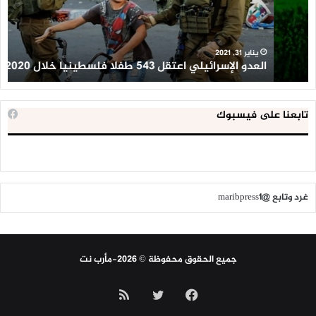
فلسطينيا
كبي
خلال
للإ
2020
ال
ا
يناير 31, 2021
العدو الإسرائيلي اعتقل 543 طفلا فلسطينيا خلال 2020
ا
تابعنا على فيسبوك
غرد وتابع @maribpress1
جميع الحقوق محفوظة © 2026-مأرب نت
فيسبوك
تويتر
ملخص