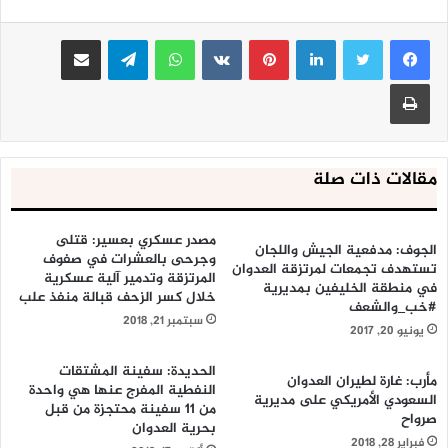
لينكدإن
بينتيريست
واتساب
تيلقرام
مشاركة عبر البريد
طباعة
مقالات ذات صلة
مصدر عسكري بعسير: قتلى
الجوف: مدفعية الجيش واللجان
وجرحى بالعشرات في صفوف
تستهدف تجمعات لمرتزقة العدوان
المرتزقة وتدمير آلية عسكرية
في منطقة الخليفين بمديرية
خلال كسر الزحف قبالة منفذ علب
#خب_والشعف
سبتمبر 21, 2018
يونيو 20, 2017
الحديدة: سفينة المشتقات
مأرب: غارة لطيران العدوان
النفطية المفرج عنها هي واحدة
السعودي الأمريكي على مديرية
من 11 سفينة محتجزة من قبل
صرواح
بحرية العدوان
فبراير 28, 2018