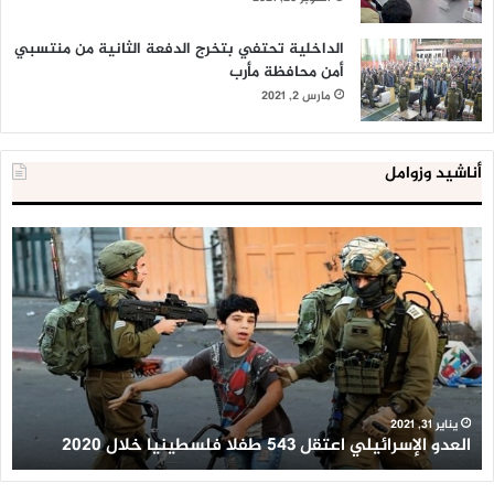
الداخلية تحتفي بتخرج الدفعة الثانية من منتسبي
أمن محافظة مأرب
مارس 2, 2021
أناشيد وزوامل
العدو
الد
الإسرائيلي
ال
اعتقل
تع
543
إح
طفلا
‘م
فلسطينيا
كبي
خلال
للإ
2020
ال
ا
يناير 31, 2021
العدو الإسرائيلي اعتقل 543 طفلا فلسطينيا خلال 2020
ا