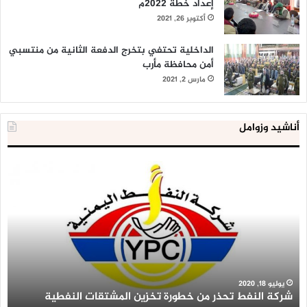
إعداد خطة 2022م
أكتوبر 26, 2021
الداخلية تحتفي بتخرج الدفعة الثانية من منتسبي
أمن محافظة مأرب
مارس 2, 2021
أناشيد وزوامل
شركة
الع
النفط
ال
تحذر
يع
من
لإق
خطورة
9
تخزين
آلا
المشتقات
وح
النفطية
اس
عل
يوليو 18, 2020
شركة النفط تحذر من خطورة تخزين المشتقات النفطية
أ
أر