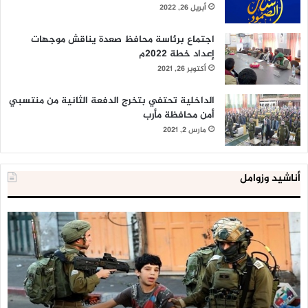
أبريل 26, 2022
اجتماع برئاسة محافظ صعدة يناقش موجهات
إعداد خطة 2022م
أكتوبر 26, 2021
الداخلية تحتفي بتخرج الدفعة الثانية من منتسبي
أمن محافظة مأرب
مارس 2, 2021
أناشيد وزوامل
العدو
الد
الإسرائيلي
ال
اعتقل
تع
543
إح
طفلا
‘م
فلسطينيا
كبي
خلال
للإ