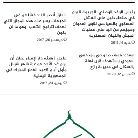
رئيس الوفد الوطني: الجريمة اليوم
ناطق أنصار الله: فشلهم في
في صنعاء دليل على الفشل
الجبهات يعبر عنه هذه المجازر التي
العسكري والسياسي لقوى العدوان
تهدف لتركيع الشعب، وهو ما لن
وعجزهم عن الرد على عمليات
يكون
الجيش واللجان العسكرية
ديسمبر 26, 2017
مايو 16, 2019
صعدة: قصف صاروخي ومدفعي
عاجل | هيئة دار الإفتاء تعلن أن
سعودي يستهدف قرى آهلة
يوم غد الأحد هو غرة شهر شوال
بالسكان في مديرية رازح
وأول أيام #عيد الفطر المبارك في
مارس 12, 2020
الجمهورية اليمنية
يونيو 24, 2017