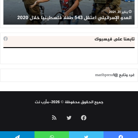
2020
ال
ا
يناير 31, 2021
العدو الإسرائيلي اعتقل 543 طفلا فلسطينيا خلال 2020
ا
تابعنا على فيسبوك
غرد وتابع @maribpress1
جميع الحقوق محفوظة © 2026-مأرب نت
فيسبوك
تويتر
ملخص
الموقع