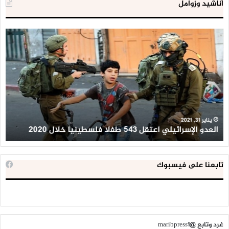
أناشيد وزوامل
العدو
الد
الإسرائيلي
ال
اعتقل
تع
543
إح
طفلا
‘م
فلسطينيا
كبي
خلال
للإ
2020
ال
ا
يناير 31, 2021
العدو الإسرائيلي اعتقل 543 طفلا فلسطينيا خلال 2020
ا
تابعنا على فيسبوك
غرد وتابع @maribpress1