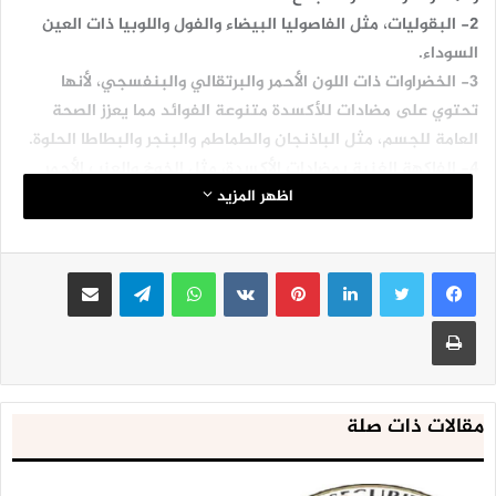
2- البقوليات، مثل الفاصوليا البيضاء والفول واللوبيا ذات العين
السوداء.
3- الخضراوات ذات اللون الأحمر والبرتقالي والبنفسجي، لأنها
تحتوي على مضادات للأكسدة متنوعة الفوائد مما يعزز الصحة
العامة للجسم، مثل الباذنجان والطماطم والبنجر والبطاطا الحلوة.
4- الفاكهة الغنية بمضادات الأكسدة، مثل الخوخ والعنب الأحمر
والبرتقال والكرز والمشمش والتفاح.
اظهر المزيد
المصدر:
قناة العالم
لينكدإن
بينتيريست
واتساب
تيلقرام
مشاركة عبر البريد
طباعة
مقالات ذات صلة