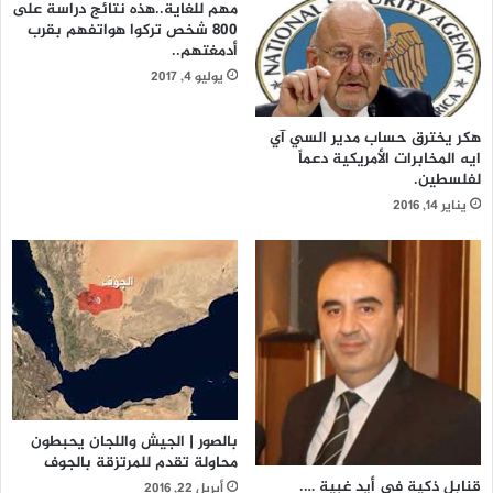
مهم للغاية..هذه نتائج دراسة على
800 شخص تركوا هواتفهم بقرب
أدمغتهم..
يوليو 4, 2017
هكر يخترق حساب مدير السي آي
ايه المخابرات الأمريكية دعماً
لفلسطين.
يناير 14, 2016
بالصور | الجيش واللجان يحبطون
محاولة تقدم للمرتزقة بالجوف
قنابل ذكية في أيد غبية ….
أبريل 22, 2016