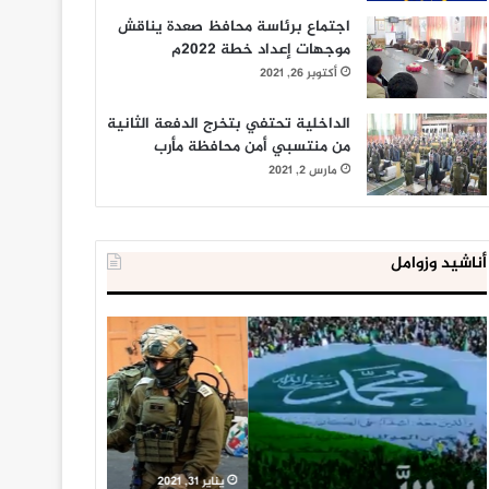
اجتماع برئاسة محافظ صعدة يناقش
موجهات إعداد خطة 2022م
أكتوبر 26, 2021
الداخلية تحتفي بتخرج الدفعة الثانية
من منتسبي أمن محافظة مأرب
مارس 2, 2021
أناشيد وزوامل
العدو
الداخلية
الإسرائيلي
المصرية
اعتقل
تعلن
543
إحباط
طفلا
‘مخطط
فلسطينيا
كبير’
خلال
للإخوان
يناير 31, 2021
يوليو 23, 2020
2020
المسلمين