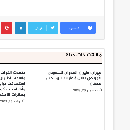
لينكدإن
ب
فيسبوك
تويتر
مقالات ذات صلة
جيزان: طيران العدوان السعودي
متحدث القوات 
الأمريكي يشن 3 غارات شرق جبل
واسعة للطيران
جحفان
استهدفت مرابض
وأهداف عسكرية
ديسمبر 20, 2018
بطائرات قاصف 2K
يونيو 20, 2019