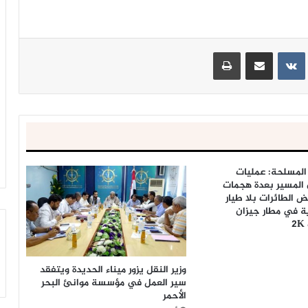
ينتيريست
مشاركة عبر البريد
طباعة
المسلحة: عمليات
 المسير بعدة هجمات
 الطائرات بلا طيار
 في مطار جيزان
وزير النقل يزور ميناء الحديدة ويتفقد
سير العمل في مؤسسة موانئ البحر
الأحمر