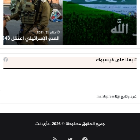
طفلا
‘م
فلسطينيا
كبي
خلال
للإ
2020
ال
ا
يناير 31, 2021
العدو الإسرائيلي اعتقل 543 طفلا فلسطينيا خلال 2020
ا
تابعنا على فيسبوك
غرد وتابع @maribpress1
جميع الحقوق محفوظة © 2026-مأرب نت
فيسبوك
تويتر
ملخص