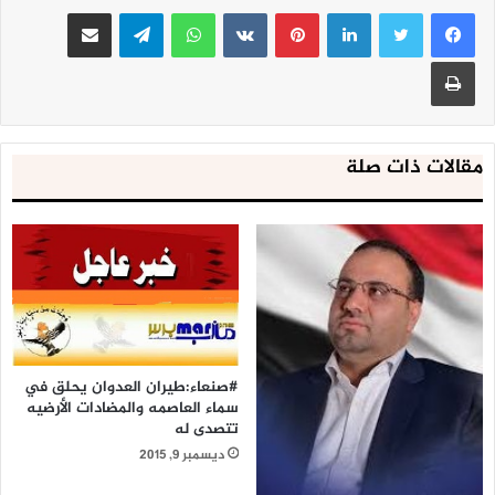
لينكدإن
بينتيريست
واتساب
تيلقرام
مشاركة عبر البريد
طباعة
مقالات ذات صلة
#صنعاء:طيران العدوان يحلق في
سماء العاصمه والمضادات الأرضيه
تتصدى له
ديسمبر 9, 2015