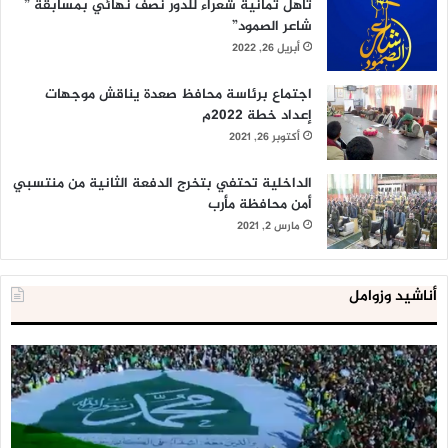
تأهل ثمانية شعراء للدور نصف نهائي بمسابقة ”
شاعر الصمود”
أبريل 26, 2022
اجتماع برئاسة محافظ صعدة يناقش موجهات
إعداد خطة 2022م
أكتوبر 26, 2021
الداخلية تحتفي بتخرج الدفعة الثانية من منتسبي
أمن محافظة مأرب
مارس 2, 2021
أناشيد وزوامل
العدو
الد
الإسرائيلي
ال
اعتقل
تع
543
إح
طفلا
‘م