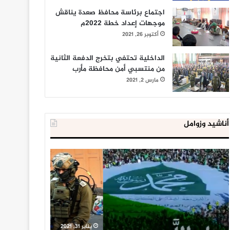
اجتماع برئاسة محافظ صعدة يناقش
موجهات إعداد خطة 2022م
أكتوبر 26, 2021
الداخلية تحتفي بتخرج الدفعة الثانية
من منتسبي أمن محافظة مأرب
مارس 2, 2021
أناشيد وزوامل
العدو
الداخلية
الإسرائيلي
المصرية
اعتقل
تعلن
543
إحباط
طفلا
‘مخطط
فلسطينيا
كبير’
خلال
للإخوان
يناير 31, 2021
يوليو 23, 2020
2020
المسلمين