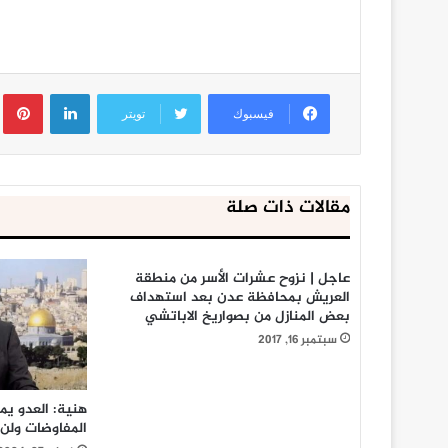
لينكدإن
ب
فيسبوك
تويتر
مقالات ذات صلة
عاجل | نزوح عشرات الأسر من منطقة
العريش بمحافظة عدن بعد استهداف
بعض المنازل من بصواريخ الاباتشي
سبتمبر 16, 2017
هنية: العدو يم
المفاوضات ولن 