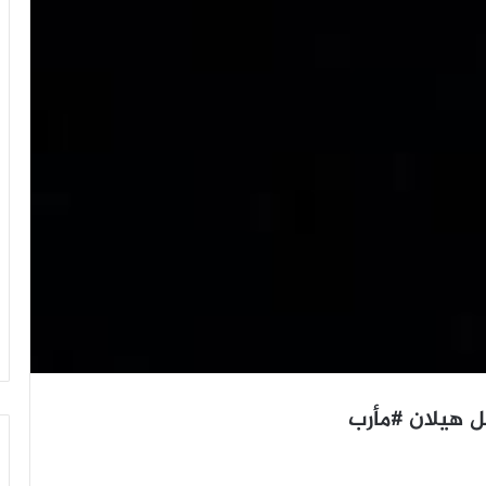
ل هيلان #مأرب