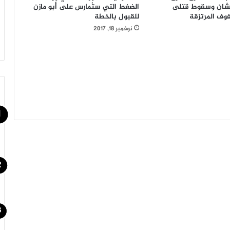
يشان وسقوط قتلى
الضغط التي ستُمارس على أبو مازن
ف المرتزقة
للقبول بالخطة
نوفمبر 18, 2017