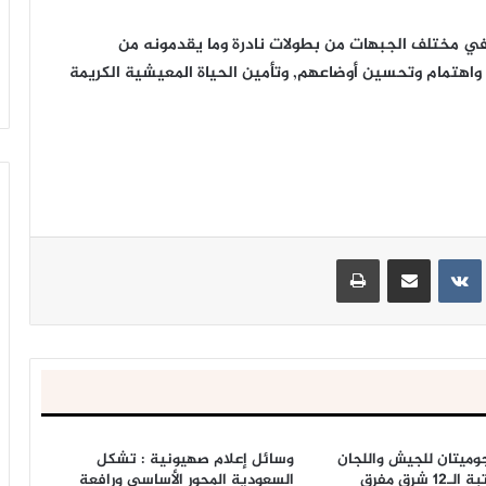
في مختلف الجبهات من بطولات نادرة وما يقدمونه من
هتمام وتحسين أوضاعهم, وتأمين الحياة المعيشية الكريمة
ينتيريست
مشاركة عبر البريد
طباعة
وميتان للجيش واللجان
وسائل إعلام صهيونية : تشكل
الشعبية على تبة الـ12 شرق مفرق
السعودية المحور الأساسي ورافعة