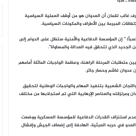
رف غالب لقمان أن العدوان هو من أوقف العملية السياسية
فاقات المبرمة بين الأطراف والمكونات السياسية.
 (سبأ) ” إن المؤسسة الدفاعية والأمنية ستظل على الدوام إلى
ن الجديد الذي تتحقق فيه العدالة والمساواة”.
ن متطلبات المرحلة الراهنة، وعظمة الواجبات الماثلة أمامهم
 عدوان غاشم وحصار جائر.
اللجان الشعبية بتنفيذ المهام والواجبات الوطنية لتحقيق
ن ومرتزقته والعناصر الإرهابية التي تم استجلابها من مختلف
 عدم استنزاف القدرات الدفاعية للمؤسسة العسكرية ووضعت
 العدو في حربه العبثية، الهادفة إلى إضعاف الجيش وإفشال