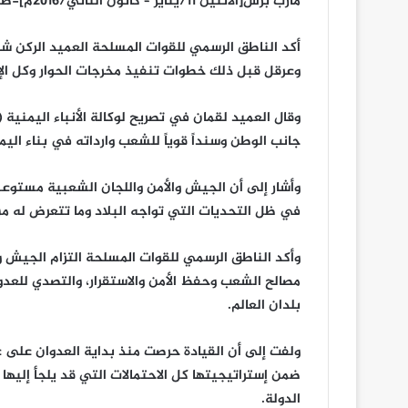
مارب برس[الأثنين 11/يناير – كانون الثاني/2016م]-صنعاء ـ سبأ
أكد الناطق الرسمي للقوات المسلحة العميد الركن ش
وعرقل قبل ذلك خطوات تنفيذ مخرجات الحوار وكل الإت
وقال العميد لقمان في تصريح لوكالة الأنباء اليمنية
جانب الوطن وسنداً قوياً للشعب وارداته في بناء اليم
وأشار إلى أن الجيش والأمن واللجان الشعبية مستوعبي
في ظل التحديات التي تواجه البلاد وما تتعرض له من
وأكد الناطق الرسمي للقوات المسلحة التزام الجيش و
مصالح الشعب وحفظ الأمن والاستقرار، والتصدي للعدوا
بلدان العالم.
ولفت إلى أن القيادة حرصت منذ بداية العدوان على
ضمن إستراتيجيتها كل الاحتمالات التي قد يلجأ إليها
الدولة.