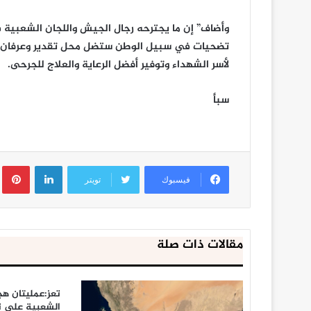
وأضاف” إن ما يجترحه رجال الجيش واللجان الشعبية 
تضحيات في سبيل الوطن ستضل محل تقدير وعرفان وا
لأسر الشهداء وتوفير أفضل الرعاية والعلاج للجرحى.
سبأ
لينكدإن
ب
فيسبوك
تويتر
مقالات ذات صلة
تعز:عمليتان هج