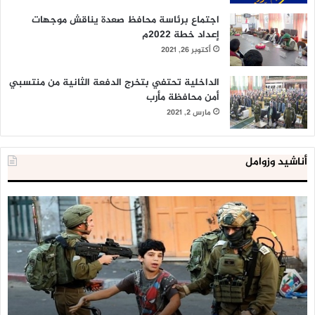
اجتماع برئاسة محافظ صعدة يناقش موجهات
إعداد خطة 2022م
أكتوبر 26, 2021
الداخلية تحتفي بتخرج الدفعة الثانية من منتسبي
أمن محافظة مأرب
مارس 2, 2021
أناشيد وزوامل
العدو
الد
الإسرائيلي
ال
اعتقل
تع
543
إح
طفلا
‘م
فلسطينيا
كبي
خلال
للإ
2020
ال