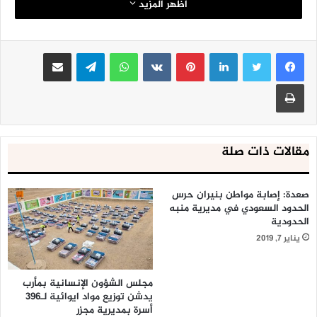
اظهر المزيد
لينكدإن
بينتيريست
واتساب
تيلقرام
مشاركة عبر البريد
طباعة
مقالات ذات صلة
صعدة: إصابة مواطن بنيران حرس
الحدود السعودي في مديرية منبه
الحدودية
يناير 7, 2019
مجلس الشؤون الإنسانية بمأرب
يدشن توزيع مواد ايوائية لـ396
أسرة بمديرية مجزر