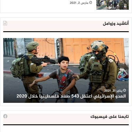
مارس 2, 2021
أناشيد وزوامل
العدو
الد
الإسرائيلي
ال
اعتقل
تع
543
إح
طفلا
‘م
فلسطينيا
كبي
خلال
للإ
2020
ال
ا
يناير 31, 2021
العدو الإسرائيلي اعتقل 543 طفلا فلسطينيا خلال 2020
ا
تابعنا على فيسبوك