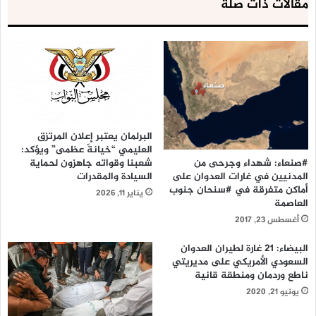
مقالات ذات صلة
البرلمان يعتبر إعلان المرتزق
العليمي “خيانةً عظمى” ويؤكد:
شعبنا وقواته جاهزون لحماية
#صنعاء: شهداء وجرحى من
السيادة والمقدرات
المدنيين في غارات العدوان على
أماكن متفرقة في #سنحان جنوب
يناير 11, 2026
العاصمة
أغسطس 23, 2017
البيضاء: 21 غارة لطيران العدوان
السعودي الأمريكي على مديريتي
ناطع وردمان ومنطقة قانية
يونيو 21, 2020