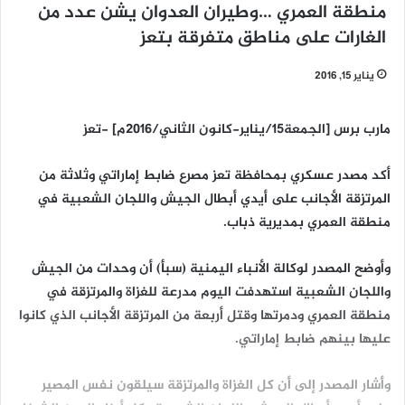
منطقة العمري …وطيران العدوان يشن عدد من
الغارات على مناطق متفرقة بتعز
يناير 15, 2016
مارب برس [الجمعة15/يناير-كانون الثاني/2016م] -تعز
أكد مصدر عسكري بمحافظة تعز مصرع ضابط إماراتي وثلاثة من
المرتزقة الأجانب على أيدي أبطال الجيش واللجان الشعبية في
منطقة العمري بمديرية ذباب.
وأوضح المصدر لوكالة الأنباء اليمنية (سبأ) أن وحدات من الجيش
واللجان الشعبية استهدفت اليوم مدرعة للغزاة والمرتزقة في
منطقة العمري ودمرتها وقتل أربعة من المرتزقة الأجانب الذي كانوا
عليها بينهم ضابط إماراتي.
وأشار المصدر إلى أن كل الغزاة والمرتزقة سيلقون نفس المصير