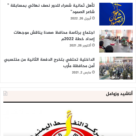
تأهل ثمانية شعراء للدور نصف نهائي بمسابقة ”
شاعر الصمود”
أبريل 26, 2022
اجتماع برئاسة محافظ صعدة يناقش موجهات
إعداد خطة 2022م
أكتوبر 26, 2021
الداخلية تحتفي بتخرج الدفعة الثانية من منتسبي
أمن محافظة مأرب
مارس 2, 2021
أناشيد وزوامل
شركة
الع
النفط
ال
تحذر
يع
من
لإق