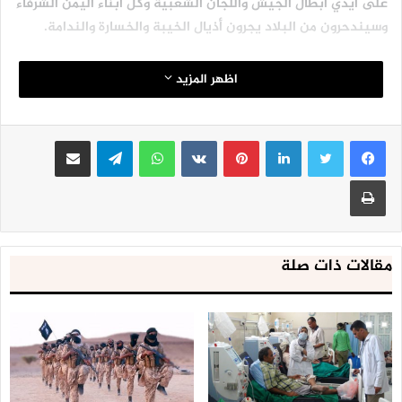
على أيدي أبطال الجيش واللجان الشعبية وكل أبناء اليمن الشرفاء
وسيندحرون من البلاد يجرون أذيال الخيبة والخسارة والندامة.
سبأ
اظهر المزيد
لينكدإن
بينتيريست
واتساب
تيلقرام
مشاركة عبر البريد
طباعة
مقالات ذات صلة