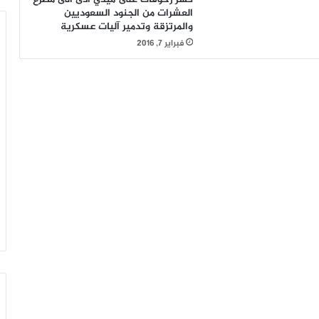
العشرات من الجنود السعوديين
والمرتزقة وتدمير آليات عسكرية
فبراير 7, 2016