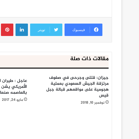
لينكدإن
ب
فيسبوك
تويتر
مقالات ذات صلة
جيزان: قتلى وجرحى في صفوف
عاجل : طيران ا
مرتزقة الجيش السعودي بعملية
الأمريكي يشن 
هجومية على مواقعهم قبالة جبل
بالعاصمه صنعاء
قيس
مايو 24, 2017
نوفمبر 10, 2018