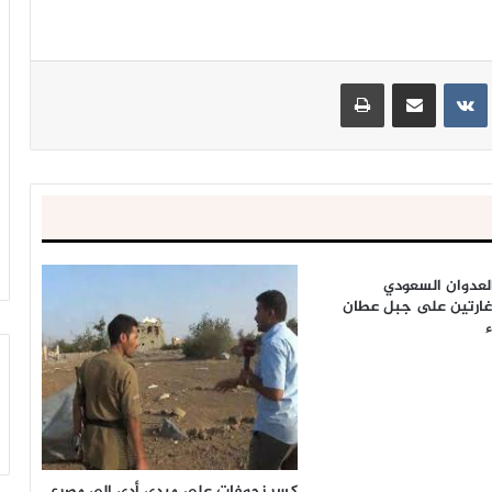
ينتيريست
مشاركة عبر البريد
طباعة
لعدوان السعودي
غارتين على جبل عطان
كسر زحوفات على ميدي أدى الى مصرع