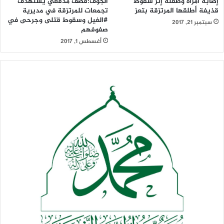
إصابة امرأة وطفلة إثر سقوط
الجوف:قصف مدفعي يستهدف
قذيفة أطلقها المرتزقة بتعز
تجمعات للمرتزقة في مديرية
#الغيل وسقوط قتلى وجرحى في
سبتمبر 21, 2017
صفوفهم
أغسطس 1, 2017