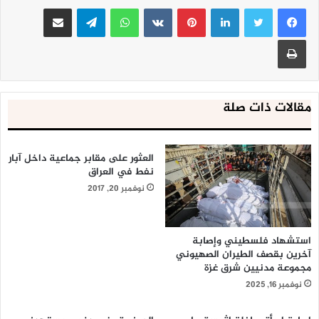
لينكدإن
بينتيريست
واتساب
تيلقرام
مشاركة عبر البريد
طباعة
مقالات ذات صلة
العثور على مقابر جماعية داخل آبار
نفط في العراق
نوفمبر 20, 2017
استشهاد فلسطيني وإصابة
آخرين بقصف الطيران الصهيوني
مجموعة مدنيين شرق غزة
نوفمبر 16, 2025