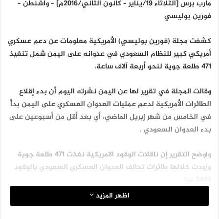
مارب برس [الثلاثاء 19/يناير – كانون الثاني/2016م] – واشنطن –
فورين بوليسي
كشفت مجلة (فورين بوليسي) الأمريكية معلومات عن دعم عسكري
أمريكي كبير للنظام السعودي في عدوانه على اليمن شمل تنفيذ
471 طلعة جویة لنحو أربعة آلاف ساعة.
وقالت المجلة في تقرير لها عن اليمن نشرته اليوم أن بدء إقلاع
الطائرات الأمريكية لدعم عمليات العدوان العسكري على اليمن بدأ
في الخامس من شهر إبريل الماضي، أي بعد أقل من أسبوعين على
بدء العدوان السعودي .
واوضح التقرير إن ناقلات الوقود الامريكية نفذت 471 طلعة جویة
وزودت خلالها طائرات تحالف العدوان العسكري السعودي بالوقود
2443 مرة.
اظهر المزيد
وبين أن مجموع ساعات الطيران للرحلات الجوية الأمريكية لمساعدة
طائرات تحالف العدوان على الیمن، قارب الاربعة آلاف ساعة،