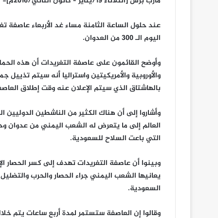
مارب برس [الثلاثاء 19/يناير – كانون الثاني/2016م]- اليمن – سبأ
عند حلول الساعة الثامنة مساء غد الأربعاء عاصفة 
اليوم الـ 300 من العدوان.
وأوضح القائمون على عاصفة التغريدات أن هذه الحمل
والأوروبية والأمريكيتين واستراليا أنه سيتم تذييل ج
بالهاشتاق الذي سيتم الإعلان عنه وقت إطلاق العاصف
وأشاروا إلى أن هناك الكثير من الناشطين الدوليين ا
العالم إلى ما يتعرض له الشعب اليمني من عدوان وح
التي باعت السلاح للسعودية.
وبينوا أن عاصفة التغريدات تهدف إلى كسر الحصار الإ
يعانيها الشعب اليمني جراء الحصار والحرب والتضليل
السعودية.
وقالوا إن العاصفة ستستمر لمدة أربع ساعات يتم خلا