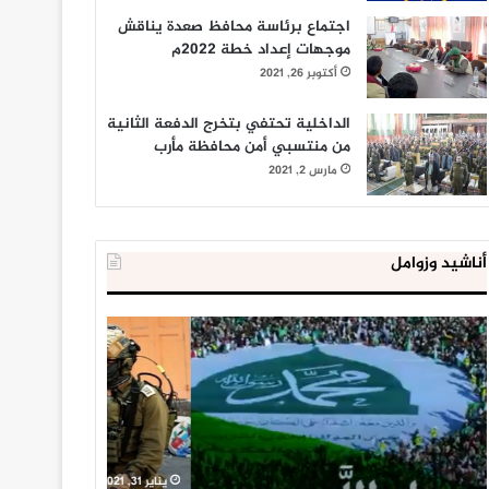
اجتماع برئاسة محافظ صعدة يناقش
موجهات إعداد خطة 2022م
أكتوبر 26, 2021
الداخلية تحتفي بتخرج الدفعة الثانية
من منتسبي أمن محافظة مأرب
مارس 2, 2021
أناشيد وزوامل
العدو
الداخلية
الإسرائيلي
المصرية
اعتقل
تعلن
543
إحباط
طفلا
‘مخطط
فلسطينيا
كبير’
خلال
للإخوان
يناير 31, 2021
يوليو 23, 2020
2020
المسلمين