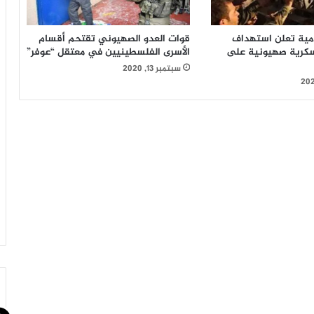
امية تعلن استهداف
قوات العدو الصهيوني تقتحم أقسام
سكرية صهيونية على
الأسرى الفلسطينيين في معتقل “عوفر”
سبتمبر 13, 2020