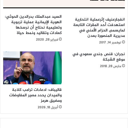
السيد عبدالملك بدرالدين الحوثي:
انفجارعنيف إثرعملية انتحارية
الهوية الإيمانية عملية تربوية
استهدفت أحد المقرات التابعة
وتعليمية نحتاج أن نرسخها
لمايسمى الحزام الأمني في
كعادات وتقاليد ونمط حياة
مديرية المنصورة بعدن
فبراير 28, 2020
نوفمبر 14, 2017
نجران: قنص جندي سعودي في
موقع الشبكة
مارس 28, 2018
قاليباف: ادعاءات ترامب كاذبة
والميدان يحدد مصير المفاوضات
ومضيق هرمز
أبريل 18, 2026