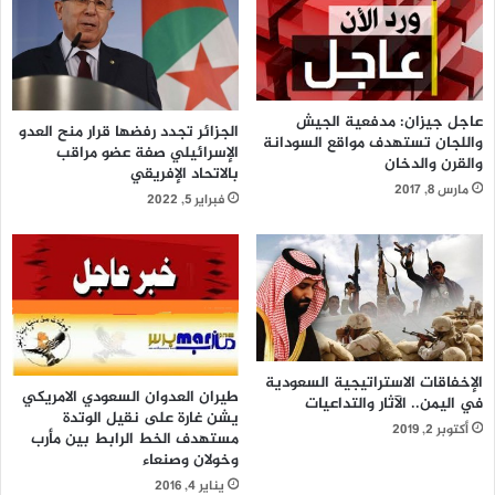
عاجل جيزان: مدفعية الجيش
الجزائر تجدد رفضها قرار منح العدو
واللجان تستهدف مواقع السودانة
الإسرائيلي صفة عضو مراقب
والقرن والدخان
بالاتحاد الإفريقي
مارس 8, 2017
فبراير 5, 2022
الإخفاقات الاستراتيجية السعودية
طيران العدوان السعودي الامريكي
في اليمن.. الآثار والتداعيات
يشن غارة على نقيل الوتدة
أكتوبر 2, 2019
مستهدف الخط الرابط بين مأرب
وخولان وصنعاء
يناير 4, 2016