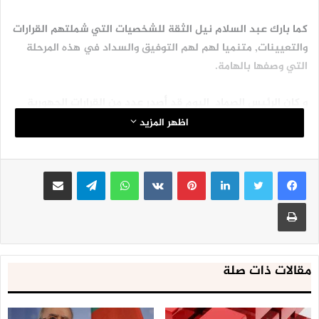
كما بارك عبد السلام نيل الثقة للشخصيات التي شملتهم القرارات
والتعيينات, متنميا لهم لهم التوفيق والسداد في هذه المرحلة
التي وصفها بالهامة.
و كان الرئيس الصماد اليوم قد أصدر عدد من القرارات الجهورية
شملت تعيين عدد من الوزراء والمحافظين ومسؤولين جدد.
اظهر المزيد
لينكدإن
بينتيريست
واتساب
تيلقرام
مشاركة عبر البريد
طباعة
مقالات ذات صلة