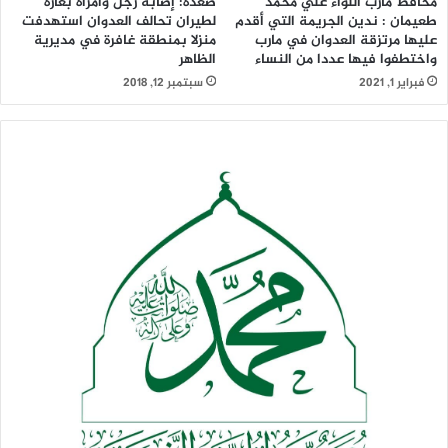
محافظ مأرب اللواء علي محمد
صعدة: إصابة رجل وامرأة بغارة
طعيمان : ندين الجريمة التي أقدم
لطيران تحالف العدوان استهدفت
عليها مرتزقة العدوان في مارب
منزلا بمنطقة غافرة في مديرية
واختطفوا فيها عددا من النساء
الظاهر
فبراير 1, 2021
سبتمبر 12, 2018