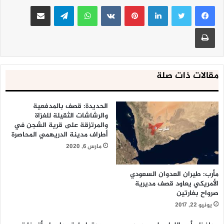
لينكدإن
بينتيريست
واتساب
تيلقرام
مشاركة عبر البريد
طباعة
مقالات ذات صلة
الحديدة: قصف بالمدفعية
والرشاشات الثقيلة للغزاة
والمرتزقة على قرية الشجن في
أطراف مدينة الدريهمي المحاصرة
مارس 6, 2020
مأرب: طيران العدوان السعودي
الأمريكي يعاود قصف مديرية
صرواح بغارتين
يونيو 22, 2017