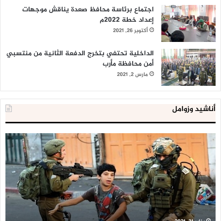
اجتماع برئاسة محافظ صعدة يناقش موجهات
إعداد خطة 2022م
أكتوبر 26, 2021
الداخلية تحتفي بتخرج الدفعة الثانية من منتسبي
أمن محافظة مأرب
مارس 2, 2021
أناشيد وزوامل
العدو
الد
الإسرائيلي
ال
اعتقل
تع
543
إح
طفلا
‘م
فلسطينيا
كبي
خلال
للإ
2020
ال
ا