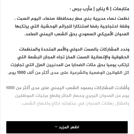
متابعات | 6 يناير | مأرب برس :
نظمت نساء مديرية بني مطر بمحافظة صنعاء، اليوم السبت ،
وقفة احتجاجية رفضا استنكارا للجرائم الوحشية التي يرتكبها
العدوان الأمريكي السعودي بحق الشعب اليمني الصامد.
وندد المشاركات بالصمت الدولي والأمم المتحدة والمنظمات
الحقوقية والإنسانية الصمت المخز تجاه المجازر البشعة التي
ترتكب يوميا بحق مئات الضحايا من المدنيين العزل التي تجاوزت
كل القوانين الوضعية والشرعية على مدى أكثر من ألف 1000 يوم.
وأشادت المشاركات بصمود الشعب اليمني على مدى أكثر من 1000
يوم من العدوان البربري وحصار الجائر وقطع مرتبات الموظفين
وافشال رهانات العدوان في محاولته اركاع واخضاع الشعب.
اظهر المزيد