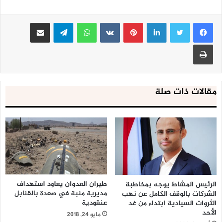
لينكدإن
بينتيريست
واتساب
تيلقرام
مشاركة عبر البريد
طباعة
مقالات ذات صلة
طيران العدوان يعاود استهداف
الرئيس المشاط يوجه بمخاطبة
مديرية منبة في صعدة بالقنابل
الشركات بالوقف الكامل عن نهب
عنقودية
الثروات السيادية ابتداء من غد
الأحد
مايو 24, 2018