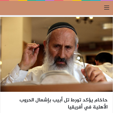
القائمة
حاخام يؤكد تورط تل أبيب بإشعال الحروب
الأهلية في أفريقيا