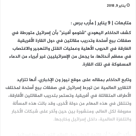
يناير 9, 2018
متابعات | 9 يناير | مأرب برس :
كشف الحاخام اليهودي “شلومو أفينر” بأن إسرائيل متورطة في
صفقات بيع أسلحة وتدريب مقاتلين في دول القارة الأفريقية
الغارقة في الحروب الأهلية وعمليات القتل والتهجير والاغتصاب
في معظم أنحائها، ما يجعل من الإسرائيليين غير أبرياء من الدماء
المسفوكة في تلك القارة.
وتابع الحاخام بمقاله على موقع نيوز ون الإخباري، أنها تتزايد
التقارير العالمية عن تورط إسرائيل في صفقات بيع أسلحة لمختلف
الأطراف المتقاتلة في أفريقيا، وتستمر بتدريب المقاتلين الأفارقة،
وتنتقل في هذه المهام من دولة لأخرى، وقد باتت هذه المسألة
معروفة لكل العالم، ومنشورة بين حين وآخر على شبكات الأخبار
والتلفزة العالمية، داخل إسرائيل وخارجها.
وأكد “أفينر” أن قائمة الدول حول العالم التي تبيعها إسرائيل