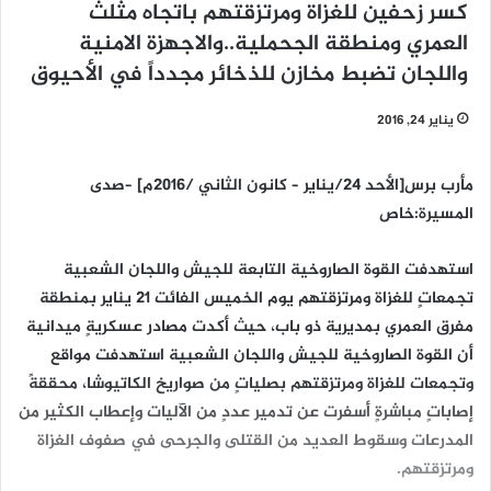
كسر زحفين للغزاة ومرتزقتهم باتجاه مثلث
العمري ومنطقة الجحملية..والاجهزة الامنية
واللجان تضبط مخازن للذخائر مجدداً في الأحيوق
يناير 24, 2016
مأرب برس[الأحد 24/يناير – كانون الثاني /2016م] –صدى
المسيرة:خاص
استهدفت القوة الصاروخية التابعة للجيش واللجان الشعبية
تجمعاتٍ للغزاة ومرتزقتهم يوم الخميس الفائت 21 يناير بمنطقة
مفرق العمري بمديرية ذو باب، حيث أكدت مصادر عسكريةٍ ميدانية
أن القوة الصاروخية للجيش واللجان الشعبية استهدفت مواقع
وتجمعات للغزاة ومرتزقتهم بصلياتٍ من صواريخ الكاتيوشا، محققةً
إصاباتٍ مباشرةٍ أسفرت عن تدمير عددٍ من الآليات وإعطاب الكثير من
المدرعات وسقوط العديد من القتلى والجرحى في صفوف الغزاة
ومرتزقتهم.