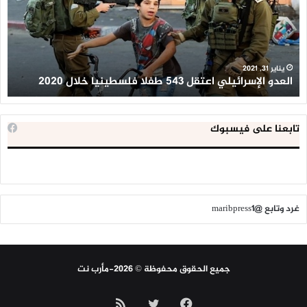
طفلا
‘م
فلسطينيا
كبي
خلال
للإ
2020
ال
ا
يناير 31, 2021
العدو الإسرائيلي اعتقل 543 طفلا فلسطينيا خلال 2020
ا
تابعنا على فيسبوك
غرد وتابع @maribpress1
جميع الحقوق محفوظة © 2026-مأرب نت
فيسبوك
تويتر
ملخص