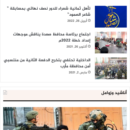
تأهل ثمانية شعراء للدور نصف نهائي بمسابقة ”
شاعر الصمود”
أبريل 26, 2022
اجتماع برئاسة محافظ صعدة يناقش موجهات
إعداد خطة 2022م
أكتوبر 26, 2021
الداخلية تحتفي بتخرج الدفعة الثانية من منتسبي
أمن محافظة مأرب
مارس 2, 2021
أناشيد وزوامل
العدو
الد
الإسرائيلي
ال
اعتقل
تع
543
إح