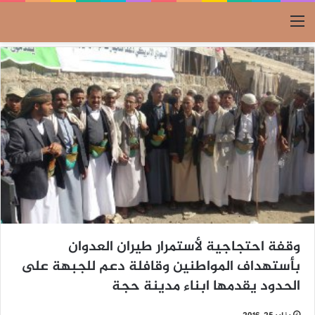
القائمة
وقفة احتجاجية لأستمرار طيران العدوان
بأستهداف المواطنين وقافلة دعم للجبهة على
الحدود يقدمها ابناء مدينة حجة