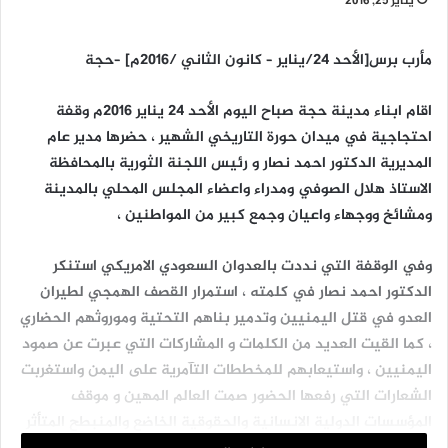
يناير 25, 2016
مأرب برس[الأحد 24/يناير – كانون الثاني /2016م] –حجة
اقام ابناء مدينة حجة صباح اليوم الأحد 24 يناير 2016م وقفة
احتجاجية في ميدان حورة التاريخي الشهير ، حضرها مدير عام
المديرية الدكتور احمد نصار و رئيس اللجنة الثورية بالمحافظة
الاستاذ هلال الصوفي ومدراء واعضاء المجلس المحلي بالمدينة
ومشائخ ووجهاء واعيان وجمع كبير من المواطنين ،
وفي الوقفة التي نددت بالعدوان السعودي الامريكي استنكر
الدكتور احمد نصار في كلمته ، استمرار القصف الهمجي لطيران
العدو في قتل اليمنيين وتدمير بناهم التحتية وموروثهم الحضاري
، كما القيت العديد من الكلمات و المشاركات التي عبرت عن صمود
اليمنيين ، واستيعابهم للمخططات التآمرية على اليمن واستغربت
الشعارات التي رفعها الحضور صمت العالم المهين و موقف
المؤسسات الدولية الانسانية والحقوقية الخاضع والمنبطح المتأثر