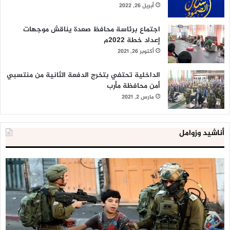
أبريل 26, 2022
اجتماع برئاسة محافظ صعدة يناقش موجهات
إعداد خطة 2022م
أكتوبر 26, 2021
الداخلية تحتفي بتخرج الدفعة الثانية من منتسبي
أمن محافظة مأرب
مارس 2, 2021
أناشيد وزوامل
العدو
الد
الإسرائيلي
ال
اعتقل
تع
543
إح
طفلا
‘م
فلسطينيا
كبي
خلال
للإ