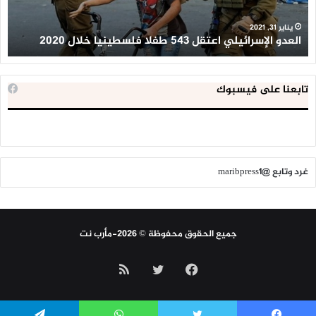
2020
ال
ا
يناير 31, 2021
العدو الإسرائيلي اعتقل 543 طفلا فلسطينيا خلال 2020
ا
تابعنا على فيسبوك
غرد وتابع @maribpress1
جميع الحقوق محفوظة © 2026-مأرب نت
فيسبوك
تويتر
ملخص
الموقع