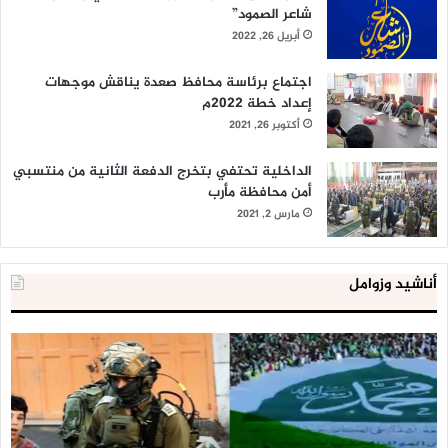
شاعر الصمود”
أبريل 26, 2022
اجتماع برئاسة محافظ صعدة يناقش موجهات
إعداد خطة 2022م
أكتوبر 26, 2021
الداخلية تحتفي بتخرج الدفعة الثانية من منتسبي
أمن محافظة مأرب
مارس 2, 2021
أناشيد وزوامل
العدو
الد
الإسرائيلي
ال
اعتقل
تع
543
إح
طفلا
‘م
فلسطينيا
كبي