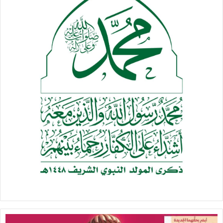
وأضاف المصدران، وهما على دراية بالمناقشات، أنه قد يقع الاختيار
على إحدى أسواق الأسهم الثلاث أو اثنتين أو ربما الثلاث جميعها
.
والقائمة القصيرة تعني أن طوكيو وسنغافورة وتورونتو لم تعد
مرشحة لما سيكون على الأرجح أكبر طرح عام أولي في العالم.
وقد تجمع الرياض ما يصل إلى 100 مليار دولار من بيع حصة قدرها
5% في «أرامكو» إذا حققت قيمة مستهدفة قدرها تريليونان دولار
.
وقال المصدران إن ولي العهد السعودي، الأمير «محمد بن سلمان»،
لم يتخذ قراراً نهائياً حتى الآن.
المصدر | رويترز .