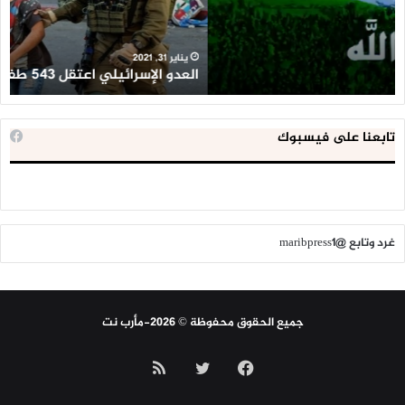
خلال
للإ
2020
ال
ا
يناير 31, 2021
العدو الإسرائيلي اعتقل 543 طفلا فلسطينيا خلال 2020
ا
تابعنا على فيسبوك
غرد وتابع @maribpress1
جميع الحقوق محفوظة © 2026-مأرب نت
فيسبوك
تويتر
ملخص