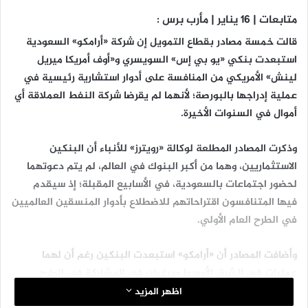
متابعات | 16 يناير | مأرب برس :
قالت خمسة مصادر بقطاع التمويل إن شركة «أرامكو» السعودية
استبعدت بنكي «يو بي إس» السويسري و«أوف أمريكا ميريل
لينش» الأمريكي من المنافسة على أدوار استشارية رئيسية في
عملية إدراجها بالبورصة؛ لأنهما لم يقرضا شركة النفط العملاقة أي
أموال في السنوات الأخيرة
.
وذكرت المصادر المطلعة لوكالة «رويترز» للأنباء أن البنكين
الاستثماريين، وهما من أكبر البنوك في العالم، لم يتم دعوتهما
لحضور اجتماعات بالسعودية، في الأسابيع المقبلة؛ إذ سيقدم
فيها المتنافسون اقتراحاتهم للاضطلاع بأدوار المنسقين العالميين
في الطرح العام الأولي
.
وأضافت المصادر أن «أرامكو» استبعدت البنكين رغم أن لهما
عمليات في الشرق الأوسط ويرغبان في المشاركة في الطرح
الأولي الذي قد يكون الأكبر في التاريخ
.
اظهر المزيد