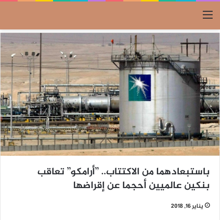
القائمة
باستبعادهما من الاكتتاب.. ’’أرامكو’’ تعاقب
بنكين عالميين أحجما عن إقراضها
يناير 16, 2018