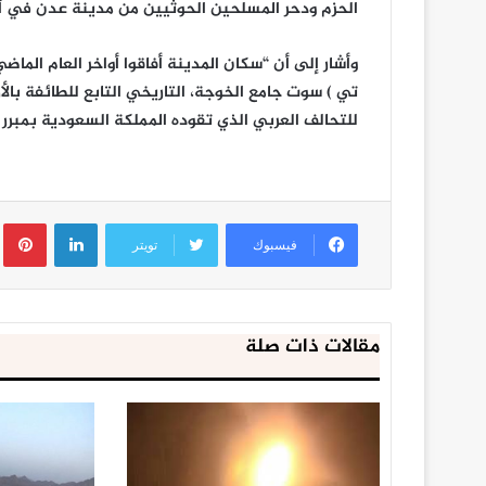
الحزم ودحر المسلحين الحوثيين من مدينة عدن في
تي ) سوت جامع الخوجة، التاريخي التابع للطائفة بال
للتحالف العربي الذي تقوده المملكة السعودية بمبرر
لينكدإن
ب
فيسبوك
تويتر
مقالات ذات صلة