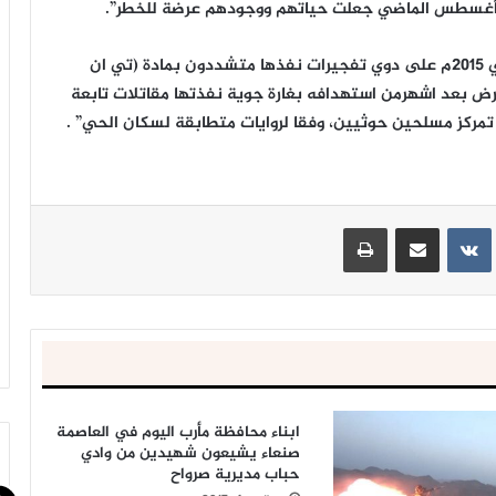
 أغسطس الماضي جعلت حياتهم ووجودهم عرضة للخطر”.
وأشار إلى أن “سكان المدينة أفاقوا أواخر العام الماضي 2015م على دوي تفجيرات نفذها متشددون بمادة (تي ان
أرض بعد اشهرمن استهدافه بغارة جوية نفذتها مقاتلات تابعة
 تمركز مسلحين حوثيين، وفقا لروايات متطابقة لسكان الحي” .
ينتيريست
مشاركة عبر البريد
طباعة
ابناء محافظة مأرب اليوم في العاصمة
صنعاء يشيعون شهيدين من وادي
حباب مديرية صرواح