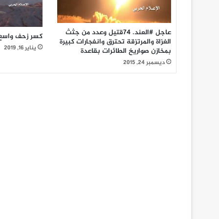
عاجل #العند. 74قتيل وعدد من جثث
كسر زحف واسع 
الغزاة والمرتزقة تحترق وانفجارات كبيرة
يناير 16, 2019
بمخازن صواريخ الطائرات بقاعدة
ديسمبر 24, 2015