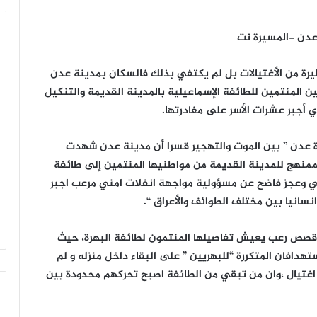
رة من الأغتيالات بل لم يكتفي بذلك فالسكان بمدينة عدن
لمنتمين للطائفة الإسماعيلية بالمدينة القديمة والتنكيل
 أجبر عشرات الأسر على مغادرتها.
ة عدن ” بين الموت والتهجير قسرا أن مدينة عدن شهدت
ممنهج للمدينة القديمة من مواطنيها المنتمين إلى طائفة
مي وعجز فاضح عن مسؤولية مواجهة انفلات امني مرعب اجبر
نسانيا بين مختلف الطوائف والأعراق “.
 قصص رعب يعيش تفاصيلها المنتمون لطائفة البهرة، حيث
انه اجبرته الاستهدافان المتكررة “للبهريين ” على البقاء داخل منزله و لم
غتيال ،وان من تبقي من الطائفة اصبح تحركهم محدودة بين