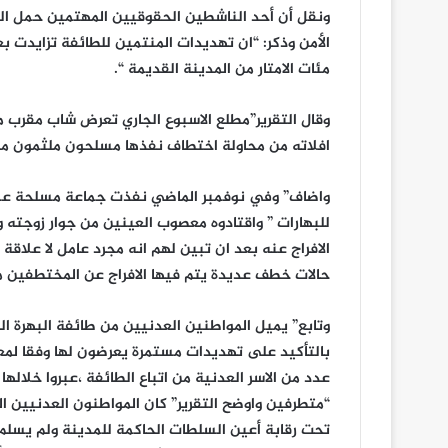
ونقل أن أحد الناشطين الحقوقيين المهتمين حمل ال
الأمن وذكر: “ان تهديدات المنتمين للطائفة تزايدت 
مئات الامتار من المدينة القديمة “.
وقال التقرير”مطلع الاسبوع الجاري تعرض شاب مقرب م
افلاته من محاولة اختطاف نفذها مسلحون ملثمون م
واضاف” وفي نوفمبر الماضي نفذت جماعة مسلحة عملي
للبهارات ” واقتادوه معصوب العينين من جوار زوجت
الافراج عنه بعد ان تبين لهم انه مجرد عامل لا علاقة
حالات خطف عديدة يتم فيها الافراج عن المختطفين مق
وتابع” يميل المواطنين العدنيين من طائفة البهرة 
بالتأكيد على تهديدات مستمرة يعرضون لها وفقا لمع
عدد من الاسر العدنية من اتباع الطائفة ،عبروا خلا
“متطرفين واوضح التقرير” كان المواطنون العدنيين 
تحت رقابة أعين السلطات الحاكمة للمدينة ولم يسلم