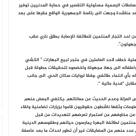
سلطات الرسمية مسئولية التقصير في حماية المدنيين توفير
بعد مناشدة وجهت الى رئاسة الجمهورية الواقع مقرها على بعد
ن احد التجار المنتمين للطائفة للإصابة بطلق ناري عقب
جهولون”.
ة خطف لاحد العاملين في متجر لبيع البهارات ” الكشي
ه واطفاله الى جهة مجهولة واخضعوه لتحقيقات مطولة قبل
 له بأي انتماء طائفي ،وفقا لروايات سكان الحي. الى جانب
ابل “فدية مالية “.
الى العزلة وعدم الحديث عن معاناتهم ،يكتفي البعض منهم
لومات وثقها ناشطون حقوقيون قاموا بزيارات تضامنية ولقاء
لها عن مخاوفهم من استمرار تعرضهم لتهديدات من قبل
المنتمين لطائفة البهرة يمارسون حياتهم وطقوسهم الدينية
 عدد منهم من المضايقات غير أن تطور احداث ما بعد عاصفة