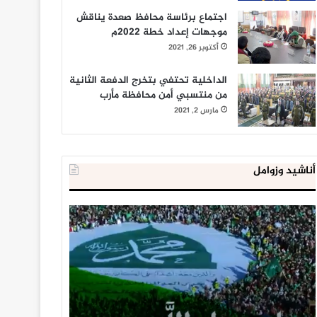
اجتماع برئاسة محافظ صعدة يناقش
موجهات إعداد خطة 2022م
أكتوبر 26, 2021
الداخلية تحتفي بتخرج الدفعة الثانية
من منتسبي أمن محافظة مأرب
مارس 2, 2021
أناشيد وزوامل
العدو
الداخلية
الإسرائيلي
المصرية
اعتقل
تعلن
543
إحباط
طفلا
‘مخطط
فلسطينيا
كبير’
خلال
للإخوان
يناير 31, 2021
يوليو 23, 2020
2020
المسلمين