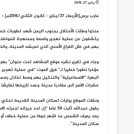
يناير 27, 2016
مارب برس[الأربعاء 27/يناير – كانون الثاني/2016م] – عدن -المسيرة نت
منذوا وطئت الأحتلال بجنوب اليمن شهد تطورات خطي
يكشفون عن عملية تهجير واسعة وممنهجة للمواطنين ا
بهم في ظل الفراغ الأمني الذي تعيشه المدينة، والذي
وجاء في تقرير نشره موقع المشاهد تحت عنوان” بهر
مؤخرا تطورا خطيرا لـ” فرق الموت “في عملية تهجير 
البهرة “الاسماعيلية” والتنكيل بهم وسط تخاذل رس
عشرات الاسر الى مغادرة مدينة جسد تاريخها تعايشا ا
ونقلت الموقع روايات لسكان المدينة القديمة تحكي
يقول عبدالله ثابت 50 عاما “إن احد جير
يعد يعرف الشمس مذ اشهر خوفا من عملية خطف أو ا
سكان المدينة”.