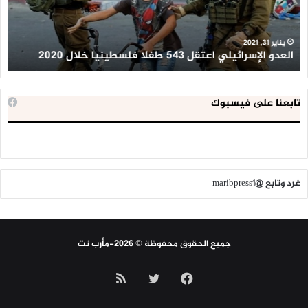
خلال
للإ
2020
ال
ا
يناير 31, 2021
العدو الإسرائيلي اعتقل 543 طفلا فلسطينيا خلال 2020
ا
تابعنا على فيسبوك
غرد وتابع @maribpress1
جميع الحقوق محفوظة © 2026-مأرب نت
فيسبوك
تويتر
ملخص