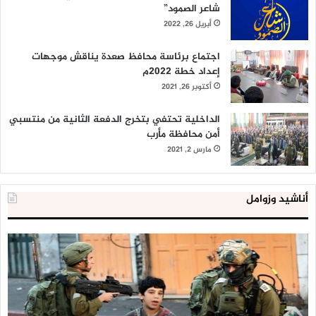
شاعر الصمود”
أبريل 26, 2022
اجتماع برئاسة محافظ صعدة يناقش موجهات
إعداد خطة 2022م
أكتوبر 26, 2021
الداخلية تحتفي بتخرج الدفعة الثانية من منتسبي
أمن محافظة مأرب
مارس 2, 2021
أناشيد وزوامل
العدو
الد
الإسرائيلي
ال
اعتقل
تع
543
إح
طفلا
‘م
فلسطينيا
كبي