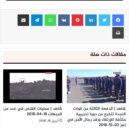
لينكدإن
بينتيريست
واتساب
تيلقرام
مشاركة عبر البريد
طباعة
مقالات ذات صلة
شاهد | الدفعة الثالثة من قوات
شاهد | عمليات القنص في عدد من
النجدة تتخرج من دورة تدريبية
الجبهات 18-04-2018
مكثفة للإرتقاء ورفد رجال الأمن في
أبريل 18, 2018
تعز 02-10-2018