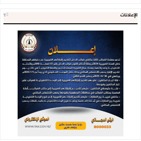
○استهداف تجمعات المنافقين في اليتمة بمديرية خب والشعف
بعدد من قذائف المدفعية
الإعلانات
○احراق مخزن أسلحة للمنافقين باستهداف مدفعي على مواقع
المنافقين في المهاشمة بمديرية خب والشعف
○إحراق مخزن أسلحة للمنافقين في استهداف مدفعي على
مواقعهم في جبهة صبرين بخب والشعف وألسنة اللهب تتصاعد
في المكان
#ميدي
○قصف مدفعي يستهدف تجمعات للمنافقين شمال صحراء ميدي
#البيضاء
○مصرع القيادي الداعشي البراء امين فرحان بنيران الجيش واللجان
الشعبية في البيضاء