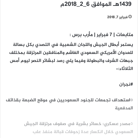
1439هـ الموافق 6_2_2018م
فبراير 7, 2018
متابعات | 7 فبراير | مأرب برس :
يستمر أبطال الجيش واللجان الشعبية في التصدي بكل بسالة
للعدوان الأمريكي السعودي الغاشم والمنافقين المرتزقة بمختلف
جبهات الشرف والبطولة وفيما يلي رصد لبشائر النصر ليوم أمس
الثلاثاء:-
#نجران
○استهداف تجمعات للجنود السعوديين في موقع الضبعة بقذائف
المدفعية
○مصدر عسكري: خسائر بشرية في صفوف مرتزقة الجيش
السعودي خلال انكسار عدة زحوفات قبالة منفذ علب