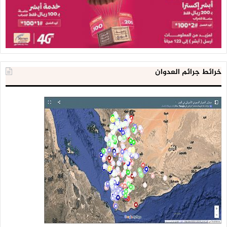
○مصدر عسكري في محافظة تعز : عملية هجومية على مواقع
منافقي العدوان شمال معسكر خالد
○المصدر العسكري: قتلى وجرحى في صفوف المنافقين خلال
العملية العسكرية على مواقعهم شمال معسكر خالد
خرائط جرائم العدوان
○احراق دبابة للمنافقين في منطقة الكسارة بالضباب باستهداف
مدفعي
○إعطاب دبابة لمنافقي العدوان بصاروخ موجه مابين العمدان
والمحضار في منطقة الضباب بمديرية صبر الموادم
○احراق آلية عسكرية تابعة للمنافقين بعبوة ناسفة جنوب شرق
جبل ريشان بمديرية موزع
#الجوف