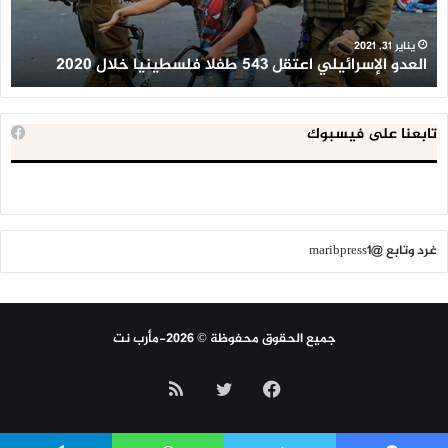
خلال
للإ
2020
ال
ا
يناير 31, 2021
العدو الإسرائيلي اعتقل 543 طفلا فلسطينيا خلال 2020
ا
تابعنا على فيسبوك
غرد وتابع @maribpress1
جميع الحقوق محفوظة © 2026-مأرب نت
فيسبوك
تويتر
ملخص
الموقع