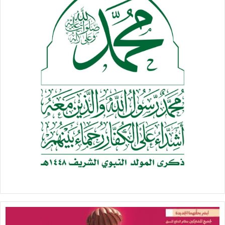
○تدمير آلية عسكرية آخرى للمنافقين قبالة منفذ علب اثناء
التصدي للزحوفات الأخيرة
○إطلاق صاروخ زلزال 2 على معسكر مستحدث للجيش السعودي
في قعمة الشيخ
#تعز
○مصدر عسكري: تدمير وإعطاب 20 آلية ومدرعة ومصرع وجرح
العشرات من المرتزقة بينهم قيادات خلال زحف شمال يختل
○إفشال محاولة تسلل للمنافقين باتجاه مواقع الجيش واللجان
الشعبية في القحيفة بمديرية مقبنة
○صد زحف للمنافقين باتجاه التبة السوداء بالضباب بمديرية صبر
الموادم وسقوط قتلى وجرحى في صفوفهم