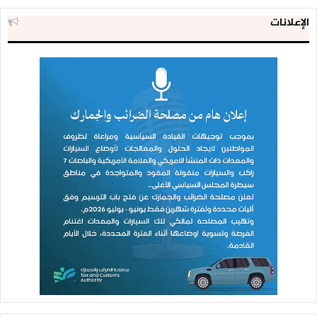
الإعلانات
#مارب
○قنص 3 من المنافقين في مديرية صرواح