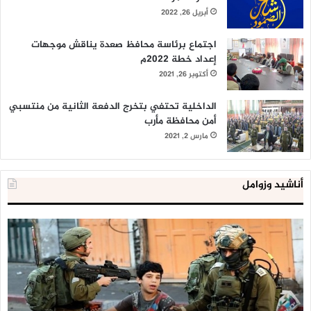
أبريل 26, 2022
اجتماع برئاسة محافظ صعدة يناقش موجهات
إعداد خطة 2022م
أكتوبر 26, 2021
الداخلية تحتفي بتخرج الدفعة الثانية من منتسبي
أمن محافظة مأرب
مارس 2, 2021
أناشيد وزوامل
العدو
الد
الإسرائيلي
ال
اعتقل
تع
543
إح
طفلا
‘م
فلسطينيا
كبي