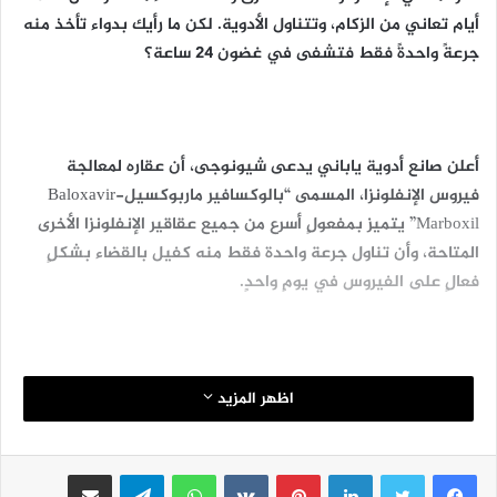
أيام تعاني من الزكام، وتتناول الأدوية. لكن ما رأيك بدواء تأخذ منه
جرعةً واحدةً فقط فتشفى في غضون 24 ساعة؟
أعلن صانع أدوية ياباني يدعى شيونوجى، أن عقاره لمعالجة
فيروس الإنفلونزا، المسمى “بالوكسافير ماربوكسيل-Baloxavir
Marboxil” يتميز بمفعولٍ أسرع من جميع عقاقير الإنفلونزا الأخرى
المتاحة، وأن تناول جرعة واحدة فقط منه كفيل بالقضاء بشكلٍ
فعالٍ على الفيروس في يومٍ واحدٍ.
وقد أجريت العديد من التجارب على هذا الدواء، وفي المرحلة
اظهر المزيد
الثالثة من التجارب السريرية العام الماضي، ليتبين أن متوسط
الوقت الذي يستغرقه المركب للقضاء على الفيروس لدى البالغين
لينكدإن
بينتيريست
واتساب
تيلقرام
مشاركة عبر البريد
الذين يتمتعون بصحةٍ جيدةٍ، لم يتجاوز فترة الـ24 ساعة.