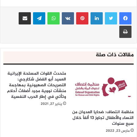
لينكدإن
بينتيريست
واتساب
تيلقرام
مشاركة عبر البريد
طباعة
مقالات ذات صلة
متحدث القوات المسلحة الإيرانية
العميد أبو الفضل شكارجي:
التصريحات الصهيونية بمهاجمة
منشآت نووية مجرد أضغاث أحلام
وتأتي في إطار الحرب النفسية
يناير 27, 2021
منظمة انتصاف: ضحايا العدوان من
النساء والأطفال تجاوز 13 ألفاً خلال
سبع سنوات
مارس 23, 2022