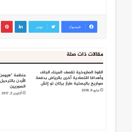
لينكدإن
ب
فيسبوك
تويتر
مقالات ذات صلة
القوة الصاروخية تقصف الميناء الجاف
منظمة “هيومن
وأهدافا اقتصادية أخرى بالرياض بدفعة
الأردن بالترحيل
صواريخ باليستية طراز بركان تو إتش
السوريين
مايو 9, 2018
أكتوبر 2, 2017