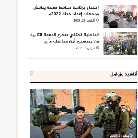
اجتماع برئاسة محافظ صعدة يناقش
موجهات إعداد خطة 2022م
أكتوبر 26, 2021
الداخلية تحتفي بتخرج الدفعة الثانية
من منتسبي أمن محافظة مأرب
مارس 2, 2021
أناشيد وزوامل
العدو
الداخلية
الإسرائيلي
المصرية
اعتقل
تعلن
543
إحباط
طفلا
‘مخطط
فلسطينيا
كبير’
خلال
للإخوان
يناير 31, 2021
يوليو 23, 2020
2020
المسلمين