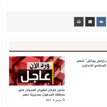
ينتيريست
مشاركة عبر البريد
طباعة
 رايتس ووتش” تتهم
 الجماعي للاجئين
عاجل غارتان لطيران العدوان على
منطقة المدفون بمديرية نهم
مارس 5, 2017