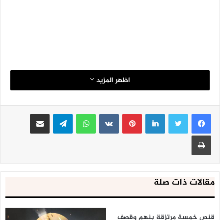
اظهر المزيد
لينكدإن
بينتيريست
واتساب
تيلقرام
مشاركة عبر البريد
طباعة
مقالات ذات صلة
قنص خمسة مرتزقة بنهم وقصف