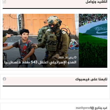
أناشيد وزوامل
العدو
الد
الإسرائيلي
ال
اعتقل
تع
543
إح
طفلا
‘م
فلسطينيا
كبي
خلال
للإ
2020
ال
ا
يناير 31, 2021
العدو الإسرائيلي اعتقل 543 طفلا فلسطينيا خلال 2020
ا
تابعنا على فيسبوك
غرد وتابع @maribpress1