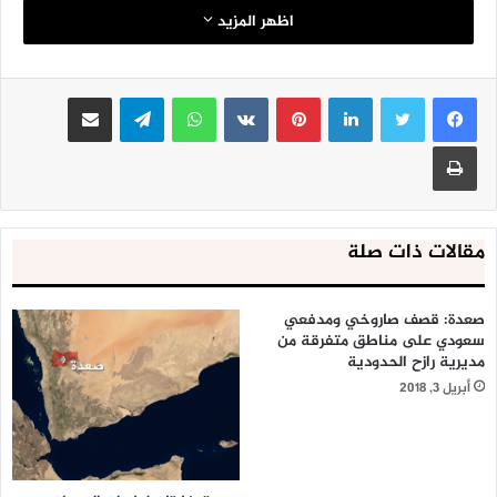
الاسعافات تنقل الان الجثث والجرحى .
اظهر المزيد
لينكدإن
بينتيريست
واتساب
تيلقرام
مشاركة عبر البريد
طباعة
مقالات ذات صلة
صعدة: قصف صاروخي ومدفعي
سعودي على مناطق متفرقة من
مديرية رازح الحدودية
أبريل 3, 2018