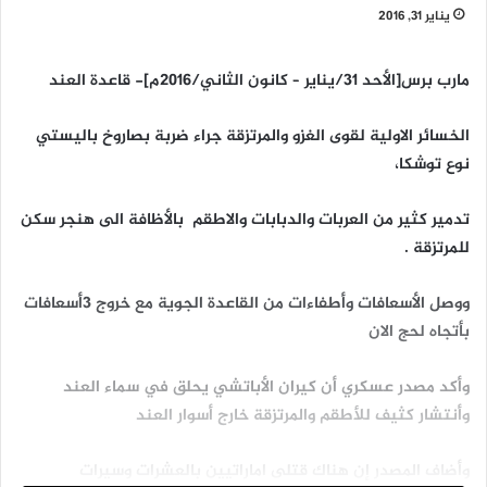
يناير 31, 2016
مارب برس[الأحد 31/يناير – كانون الثاني/2016م]- قاعدة العند
الخسائر الاولية لقوى الغزو والمرتزقة جراء ضربة بصاروخ باليستي
نوع توشكا،
تدمير كثير من العربات والدبابات والاطقم بالأظافة الى هنجر سكن
للمرتزقة .
ووصل الأسعافات وأطفاءات من القاعدة الجوية مع خروج 3أسعافات
بأتجاه لحج الان
وأكد مصدر عسكري أن كيران الأباتشي يحلق في سماء العند
وأنتشار كثيف للأطقم والمرتزقة خارج أسوار العند
وأضاف المصدر إن هناك قتلى اماراتيين بالعشرات وسيرات