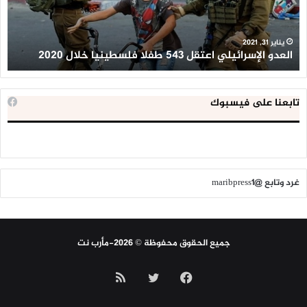
خلال
للإ
2020
ال
ا
يناير 31, 2021
العدو الإسرائيلي اعتقل 543 طفلا فلسطينيا خلال 2020
ا
تابعنا على فيسبوك
غرد وتابع @maribpress1
جميع الحقوق محفوظة © 2026-مأرب نت
فيسبوك
تويتر
ملخص