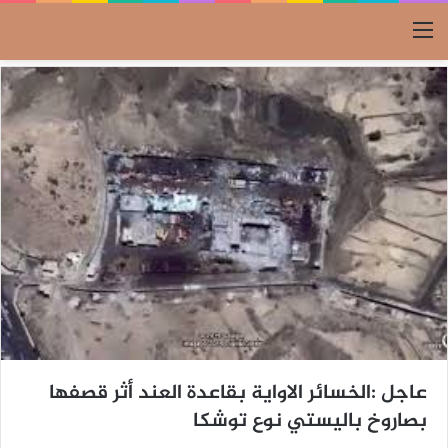
القائمة
عاجل :الخسائر الاواية بقاعدة العند أثر قصفها
بصاروخ باليستي نوع توشكا