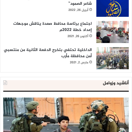
شاعر الصمود”
أبريل 26, 2022
اجتماع برئاسة محافظ صعدة يناقش موجهات
إعداد خطة 2022م
أكتوبر 26, 2021
الداخلية تحتفي بتخرج الدفعة الثانية من منتسبي
أمن محافظة مأرب
مارس 2, 2021
أناشيد وزوامل
العدو
الد
الإسرائيلي
ال
اعتقل
تع
543
إح
طفلا
‘م
فلسطينيا
كبي