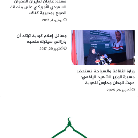
صعدة: غارتان لطيران العدوان
السعودي الأمريكي على منطقة
الصوح بمديرية كتاف
يونيو 4, 2017
وسائل إعلام كردية تؤكد أن
بارزاني سيترك منصبه
أكتوبر 29, 2017
وزارة الثقافة والسياحة تستحضر
مسيرة الوزير الشهيد اليافعي:
صوتٌ للوطن وحارسٌ للهوية
أكتوبر 26, 2025