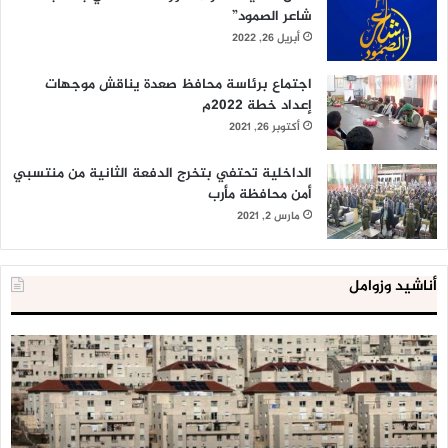
شاعر الصمود”
أبريل 26, 2022
اجتماع برئاسة محافظ صعدة يناقش موجهات
إعداد خطة 2022م
أكتوبر 26, 2021
الداخلية تحتفي بتخرج الدفعة الثانية من منتسبي
أمن محافظة مأرب
مارس 2, 2021
أناشيد وزوامل
العدو
زام
الصهيوني
|
يعد
((ا
لإقامة
أدا
9
عي