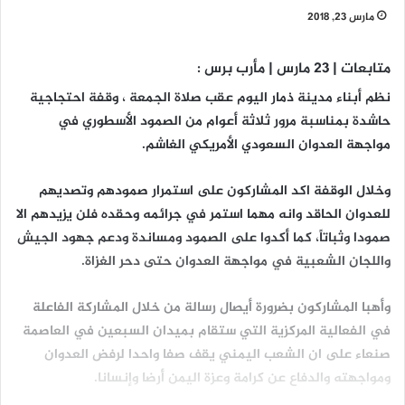
مارس 23, 2018
متابعات | 23 مارس | مأرب برس :
نظم أبناء مدينة ذمار اليوم عقب صلاة الجمعة ، وقفة احتجاجية
حاشدة بمناسبة مرور ثلاثة أعوام من الصمود الأسطوري في
مواجهة العدوان السعودي الأمريكي الغاشم.
وخلال الوقفة اكد المشاركون على استمرار صمودهم وتصديهم
للعدوان الحاقد وانه مهما استمر في جرائمه وحقده فلن يزيدهم الا
صمودا وثباتاً، كما أكدوا على الصمود ومساندة ودعم جهود الجيش
واللجان الشعبية في مواجهة العدوان حتى دحر الغزاة.
وأهبا المشاركون بضرورة أيصال رسالة من خلال المشاركة الفاعلة
في الفعالية المركزية التي ستقام بميدان السبعين في العاصمة
صنعاء على ان الشعب اليمني يقف صفا واحدا لرفض العدوان
ومواجهته والدفاع عن كرامة وعزة اليمن أرضا وإنسانا.