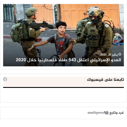
العدو
الد
الإسرائيلي
ال
اعتقل
تع
543
إح
طفلا
‘م
فلسطينيا
كبي
خلال
للإ
2020
ال
ا
يناير 31, 2021
العدو الإسرائيلي اعتقل 543 طفلا فلسطينيا خلال 2020
ا
تابعنا على فيسبوك
غرد وتابع @maribpress1