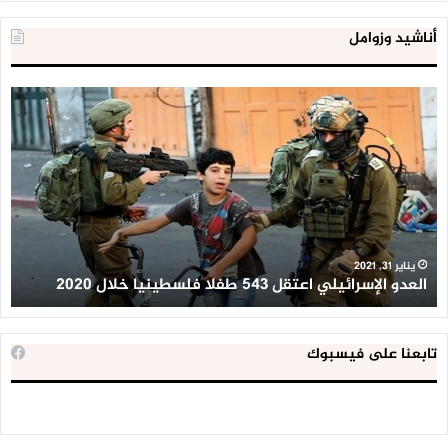
أناشيد وزوامل
العدو
الد
الإسرائيلي
ال
اعتقل
تع
543
إح
طفلا
‘م
فلسطينيا
كبي
خلال
للإ
2020
ال
ا
يناير 31, 2021
العدو الإسرائيلي اعتقل 543 طفلا فلسطينيا خلال 2020
ا
تابعنا على فيسبوك