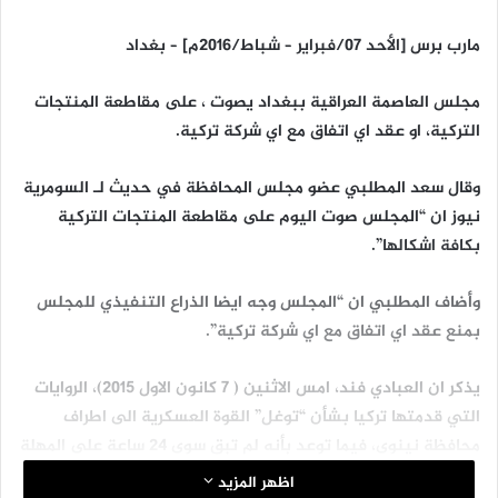
مارب برس [الأحد 07/فبراير – شباط/2016م] – بغداد
مجلس العاصمة العراقية ببغداد يصوت ، على مقاطعة المنتجات
التركية، او عقد اي اتفاق مع اي شركة تركية.
وقال سعد المطلبي عضو مجلس المحافظة في حديث لـ السومرية
نيوز ان “المجلس صوت اليوم على مقاطعة المنتجات التركية
بكافة اشكالها”.
وأضاف المطلبي ان “المجلس وجه ايضا الذراع التنفيذي للمجلس
بمنع عقد اي اتفاق مع اي شركة تركية”.
يذكر ان العبادي فند، امس الاثنين ( 7 كانون الاول 2015)، الروايات
التي قدمتها تركيا بشأن “توغل” القوة العسكرية الى اطراف
محافظة نينوى، فيما توعد بأنه لم تبق سوى 24 ساعة على المهلة
التي منحها مجلس الأمن الوطني لانسحاب الجنود الاتراك.
اظهر المزيد