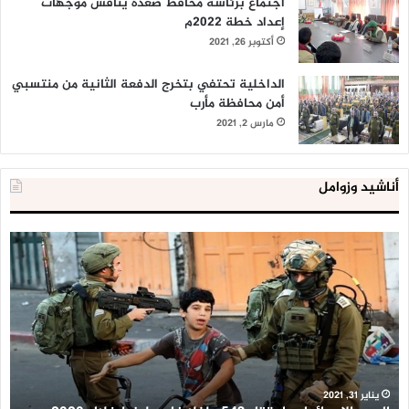
اجتماع برئاسة محافظ صعدة يناقش موجهات
إعداد خطة 2022م
أكتوبر 26, 2021
الداخلية تحتفي بتخرج الدفعة الثانية من منتسبي
أمن محافظة مأرب
مارس 2, 2021
أناشيد وزوامل
العدو
الد
الإسرائيلي
ال
اعتقل
تع
543
إح
طفلا
‘م
فلسطينيا
كبي
خلال
للإ
2020
ال
ا
يناير 31, 2021