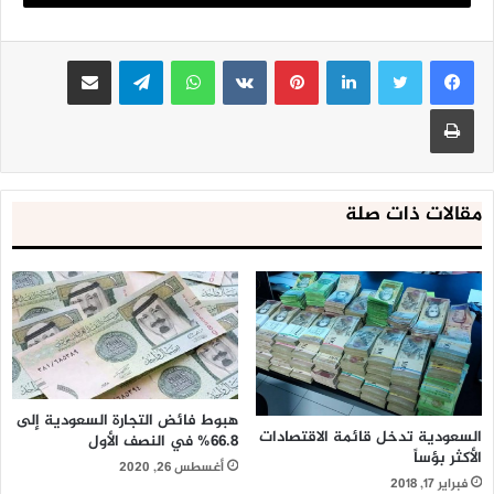
فيما اكد وزير الخارجية التركي مولود اوغلو اليوم الثلاثاء، أن بلاده
لينكدإن
بينتيريست
واتساب
تيلقرام
مشاركة عبر البريد
لن تسحب قواتها من العراق حالياً.
طباعة
المنار نت
مقالات ذات صلة
هبوط فائض التجارة السعودية إلى
السعودية تدخل قائمة الاقتصادات
66.8% في النصف الأول
الأكثر بؤساً
أغسطس 26, 2020
فبراير 17, 2018