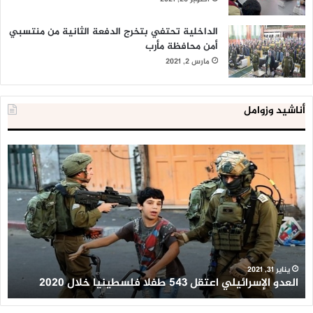
الداخلية تحتفي بتخرج الدفعة الثانية من منتسبي
أمن محافظة مأرب
مارس 2, 2021
أناشيد وزوامل
الداخلية
المصرية
تعلن
إحباط
‘مخطط
كبير’
للإخوان
المسلمين
يوليو 23, 2020
الداخلية المصرية تعلن إحباط ‘مخطط كبير’ للإخوان
المسلمين