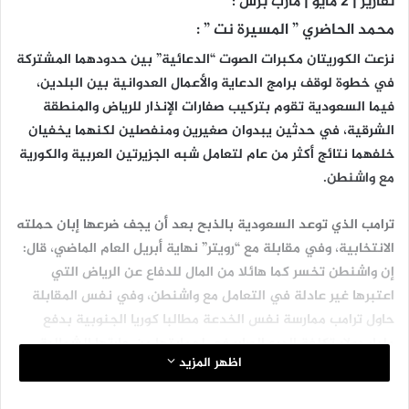
تقارير | 2 مايو | مأرب برس :
محمد الحاضري ” المسيرة نت ” :
نزعت الكوريتان مكبرات الصوت “الدعائية” بين حدودهما المشتركة
في خطوة لوقف برامج الدعاية والأعمال العدوانية بين البلدين،
فيما السعودية تقوم بتركيب صفارات الإنذار للرياض والمنطقة
الشرقية، في حدثين يبدوان صغيرين ومنفصلين لكنهما يخفيان
خلفهما نتائج أكثر من عام لتعامل شبه الجزيرتين العربية والكورية
مع واشنطن.
ترامب الذي توعد السعودية بالذبح بعد أن يجف ضرعها إبان حملته
الانتخابية، وفي مقابلة مع “رويتر” نهاية أبريل العام الماضي، قال:
إن واشنطن تخسر كما هائلا من المال للدفاع عن الرياض التي
اعتبرها غير عادلة في التعامل مع واشنطن، وفي نفس المقابلة
حاول ترامب ممارسة نفس الخدعة مطالبا كوريا الجنوبية بدفع
مليار دولار تكلفة الدرع الصاروخي لحمايتها من جارتها الشمالية.
اظهر المزيد
النتيجة كانت مخيبة لترامب بالنسبة لكوريا الجنوبية بسبب