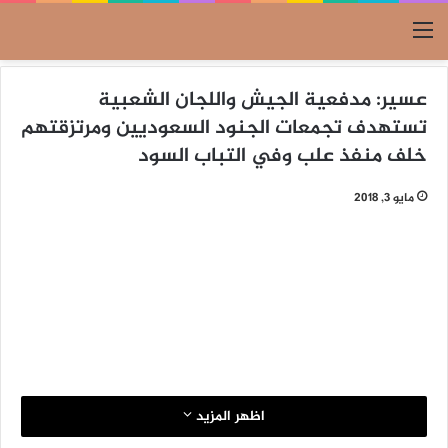
القائمة
عسير: مدفعية الجيش واللجان الشعبية
تستهدف تجمعات الجنود السعوديين ومرتزقتهم
خلف منفذ علب وفي التباب السود
مايو 3, 2018
اظهر المزيد