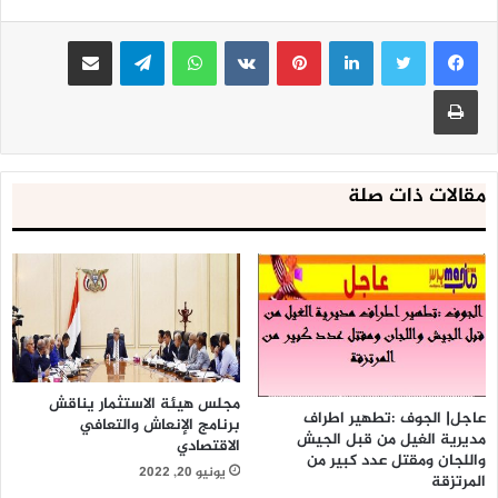
لينكدإن
بينتيريست
واتساب
تيلقرام
مشاركة عبر البريد
طباعة
مقالات ذات صلة
مجلس هيئة الاستثمار يناقش
عاجل| الجوف :تطهير اطراف
برنامج الإنعاش والتعافي
مديرية الغيل من قبل الجيش
الاقتصادي
واللجان ومقتل عدد كبير من
يونيو 20, 2022
المرتزقة