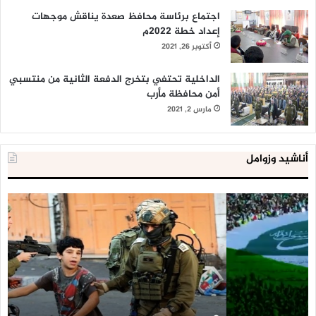
اجتماع برئاسة محافظ صعدة يناقش موجهات
إعداد خطة 2022م
أكتوبر 26, 2021
الداخلية تحتفي بتخرج الدفعة الثانية من منتسبي
أمن محافظة مأرب
مارس 2, 2021
أناشيد وزوامل
العدو
الد
الإسرائيلي
ال
اعتقل
تع
543
إح
طفلا
‘م
فلسطينيا
كبي
خلال
للإ
2020
ال